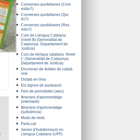
Converses quotidianes (Com
estàs?)
Converses quotidianes (Qui
és?)
Converses quotidianes (Res
més?)
Curs de Llengua Catalana
(nivell B) (Generalitat de
Catalunya. Departament de
Justícia)
Curs de llengua catalana. Nivell
C (Generalitat de Catalunya.
Departament de Justícia)
Diccionari de dubtes de català
oral
Dictats en línia
Els signes de puntuació
Fem de periodistes (xtec)
Itineraris d'aprenentatge
(intermedi)
Itineraris d'aprenentatge
(suficiència)
Muds de mots
Parla.cat
Servei d'Autoformació en
e
Llengua Catalana (UPF)