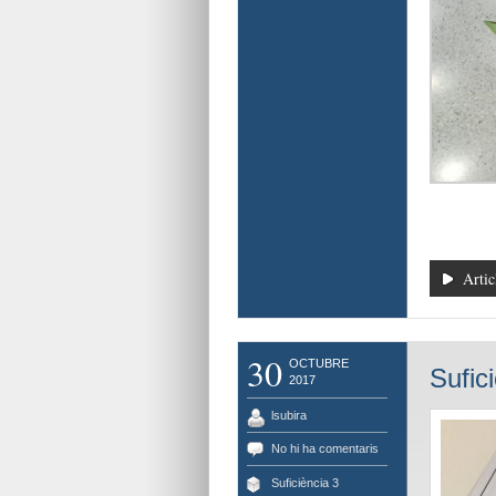
Artic
30
OCTUBRE
Sufici
2017
lsubira
No hi ha comentaris
Suficiència 3