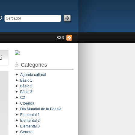
RSS
ó’
Categories
Agenda cultural
Bàsic 1
Bàsic 2
Bàsic 3
C2
Cloenda
Dia Mundial de la Poesia
Elemental 1
Elemental 2
Elemental 3
General