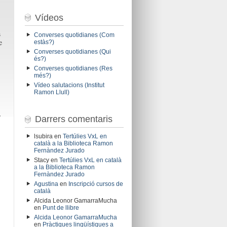
Vídeos
a
Converses quotidianes (Com
e
estàs?)
Converses quotidianes (Qui
és?)
Converses quotidianes (Res
més?)
Vídeo salutacions (Institut
Ramon Llull)
,
Darrers comentaris
lsubira
en
Tertúlies VxL en
català a la Biblioteca Ramon
Fernàndez Jurado
Stacy
en
Tertúlies VxL en català
a la Biblioteca Ramon
Fernàndez Jurado
Agustina
en
Inscripció cursos de
català
Alcida Leonor GamarraMucha
en
Punt de llibre
Alcida Leonor GamarraMucha
en
Pràctiques lingüístiques a