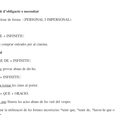
it d’obligació o necessitat
ilitzar de forma : (PERSONAL I IMPERSONAL)
 + INFINITIU.
e
comprar entrades per al cinema.
al
E DE + INFINITIU.
de
provar abans de dir-ho.
 INFINITIU.
a tornar
les claus al porter.
+ QUE + ORACIÓ.
à que
lliureu les actes abans de les vuit del vespre.
ar la utilització de les formes incorrectes *tenir que, *tenir de, *haver-hi que o
s.