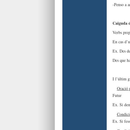
-Penso a
Caiguda d
Verbs pre
En cas d’u
Ex. Des del
Des que h
I l’últim 
Oració 
Fut
Ex. Si dem
Condici
Ex. Si fess