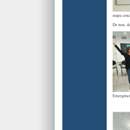
mapa concp
De nou, do
Emergènci