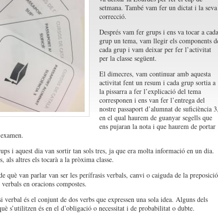
setmana. També vam fer un dictat i la seva
correcció.
Després vam fer grups i ens va tocar a cad
grup un tema, vam llegir els components d
cada grup i vam deixar per fer l’activitat
per la classe següent.
El dimecres, vam continuar amb aquesta
activitat fent un resum i cada grup sortia a
la pissarra a fer l’explicació del tema
corresponen i ens van fer l’entrega del
nostre passaport d’alumnat de suficiència 3
en el qual haurem de guanyar segells que
ens pujaran la nota i que haurem de portar
l’examen.
ups i aquest dia van sortir tan sols tres, ja que era molta informació en un dia.
, als altres els tocarà a la pròxima classe.
de què van parlar van ser les perífrasis verbals, canvi o caiguda de la preposició
s verbals en oracions compostes.
si verbal és el conjunt de dos verbs que expressen una sola idea. Alguns dels
què s’utilitzen és en el d’obligació o necessitat i de probabilitat o dubte.