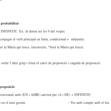
 probabilitat
NFINITIU. Ex. Ja deuen ser les 9 del vespre.
 conjugar el verb principal en futur, condicional o subjuntiu.
r la Maria qui truca. (incorrecte, *Serà la Maria qui truca).
sortir l’altre grup i feien el canvi de preposició i caiguda de preposició.
preposició
posicionals amb (EN i AMB) canvien per (A i DE) + INFINITIU
enso en el meu germà. – Ves amb compte amb el teu