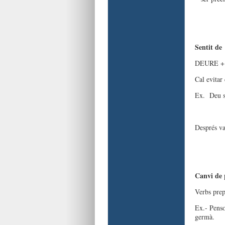
Sentit de
DEURE + I
Cal evitar
Ex. Deu se
Després va 
Canvi de 
Verbs pre
Ex.- P
germà.