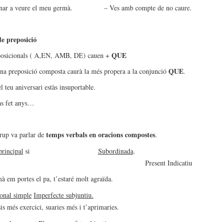
 anar a veure el meu germà. – Ves amb compte de no caure.
e preposició
QUE
posicionals ( A,EN, AMB, DE) cauen +
QUE
na preposició composta caurà la més propera a la conjunció
.
 teu aniversari estàs insuportable.
as fet anys…
temps verbals en oracions compostes
grup va parlar de
.
principal
si
Subordinada
.
ur Present Indicatiu
à em portes el pa, t’estaré molt agraïda.
onal simple
Imperfecte subjuntiu.
is més exercici, suaries més i t’aprimaries.