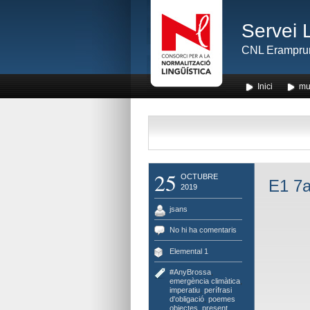
Servei 
CNL Erampru
Inici
mu
25
OCTUBRE
E1 7a
2019
jsans
No hi ha comentaris
Elemental 1
#AnyBrossa
,
emergència climàtica
,
imperatiu
,
perífrasi
d'obligació
,
poemes
objectes
,
present
,