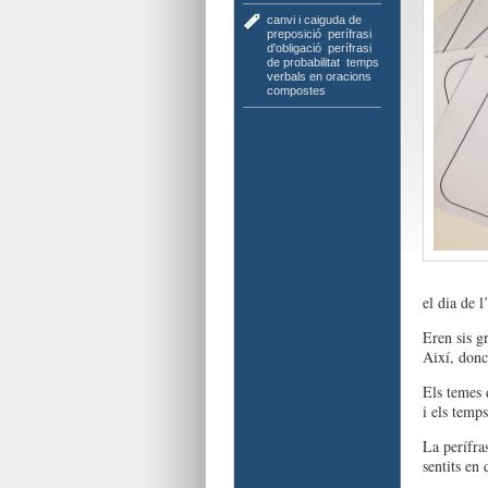
canvi i caiguda de
preposició
,
perífrasi
d'obligació
,
perífrasi
de probabilitat
,
temps
verbals en oracions
compostes
el dia de 
Eren sis gr
Així, doncs
Els temes 
i els temp
La perífra
sentits en 