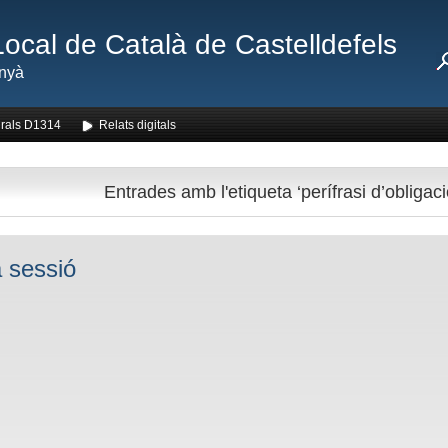
Local de Català de Castelldefels
nyà
rals D1314
Relats digitals
Entrades amb l'etiqueta ‘perífrasi d’obligaci
 sessió