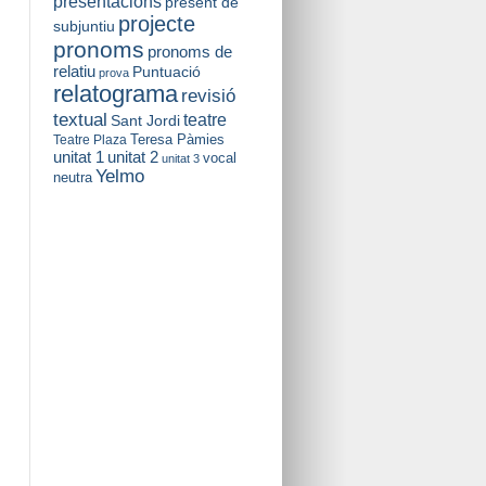
presentacions
present de
projecte
subjuntiu
pronoms
pronoms de
relatiu
Puntuació
prova
relatograma
revisió
textual
teatre
Sant Jordi
Teresa Pàmies
Teatre Plaza
unitat 2
unitat 1
vocal
unitat 3
Yelmo
neutra