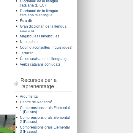
Diccionari de la llengua
catalana (DIEC)
Diccionari de la llengua
catalana multilingüe
És a dir
Gran diccionari de la llengua
catalana
Majúscules i minúscules
Neolosfera
Optimot (consultes lingüístiques)
Termcat
Ús no sexista en el llenguatge
Verbs catalans conjugats
Recursos per a
l'aprenentatge
Argumenta
Centre de Redacció
Comprensions orals Elemental
1 (Passos)
Comprensions orals Elemental
2 (Passos)
Comprensions orals Elemental
3 (Passos)