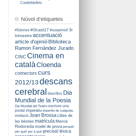
Castelldefels
Núvol d’etiquetes
#i3cast17
3r
#5dones
#suspens0
accentuació
trimestre
BIblioteca
article d'opinió
Ramon Fernàndez Jurado
Cinema en
CINC
català
Cloenda
curs
connectors
descans
2012/13
cerebral
Dia
diacrítics
Mundial de la Poesia
escriure una
Dia Mundial del Teatre
imperatiu
postal
imperfet de subjuntiu
Joan Brossa
Llibre de
invitació
matrícula
Mercè
les bèsties
Rodoreda
model de prova
perquè/
precisió lèxica
per què/ per a què