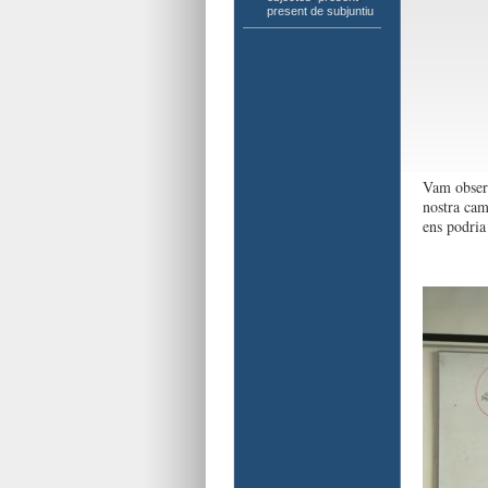
present de subjuntiu
Vam obser
nostra cam
ens podria