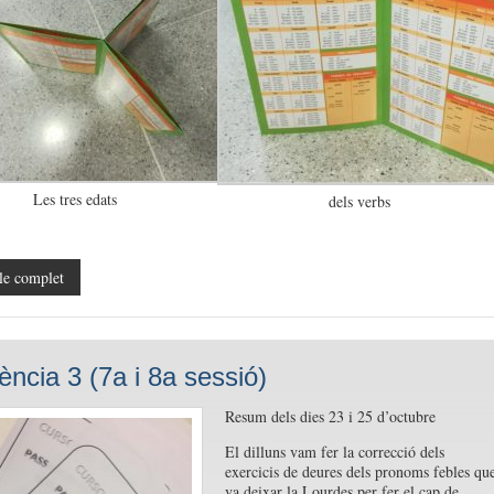
Les tres edats
dels verbs
le complet
ència 3 (7a i 8a sessió)
Resum dels dies 23 i 25 d’octubre
El dilluns vam fer la correcció dels
exercicis de deures dels pronoms febles qu
va deixar la Lourdes per fer el cap de