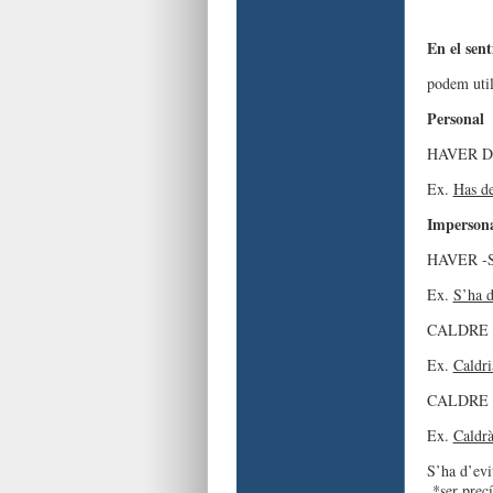
En el sent
podem ut
Personal
HAVER DE
Ex.
Has d
Imperson
HAVER -S
Ex.
S’ha 
CALDRE +
Ex.
Caldri
CALDRE 
Ex.
Caldr
S’ha d’evit
*ser precí