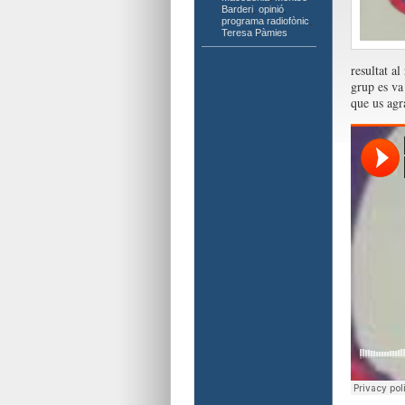
Barderi
,
opinió
,
programa radiofònic
,
Teresa Pàmies
resultat al
grup es va
que us agr