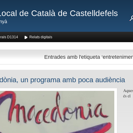
Local de Català de Castelldefels
nyà
rals D1314
Relats digitals
Entrades amb l'etiqueta ‘entretenimen
ònia, un programa amb poca audiència
Aques
és el