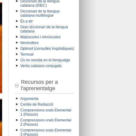
Diccionari de la llengua
catalana (DIEC)
Diccionari de la llengua
catalana multilingüe
És a dir
Gran diccionari de la llengua
catalana
Majúscules i minúscules
Neolosfera
Optimot (consultes lingüístiques)
Termcat
Ús no sexista en el llenguatge
Verbs catalans conjugats
Recursos per a
l'aprenentatge
Argumenta
Centre de Redacció
Comprensions orals Elemental
1 (Passos)
Comprensions orals Elemental
2 (Passos)
Comprensions orals Elemental
3 (Passos)