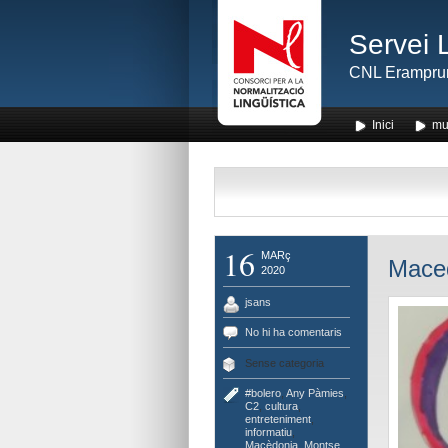
Servei 
CNL Erampru
Inici
mu
16
MARç
Maced
2020
jsans
No hi ha comentaris
Sense categoria
#bolero
,
Any Pàmies
,
C2
,
cultura
,
entreteniment
,
informatiu
,
Macèdonia
,
Montse