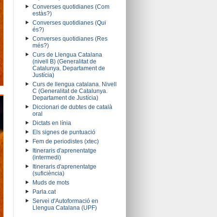
Converses quotidianes (Com
estàs?)
Converses quotidianes (Qui
és?)
Converses quotidianes (Res
més?)
Curs de Llengua Catalana
(nivell B) (Generalitat de
Catalunya. Departament de
Justícia)
Curs de llengua catalana. Nivell
C (Generalitat de Catalunya.
Departament de Justícia)
Diccionari de dubtes de català
oral
Dictats en línia
Els signes de puntuació
Fem de periodistes (xtec)
Itineraris d'aprenentatge
(intermedi)
Itineraris d'aprenentatge
(suficiència)
Muds de mots
Parla.cat
Servei d'Autoformació en
Llengua Catalana (UPF)