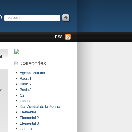
RSS
t’
Categories
Agenda cultural
Bàsic 1
Bàsic 2
t
Bàsic 3
C2
Cloenda
Dia Mundial de la Poesia
Elemental 1
Elemental 2
Elemental 3
General