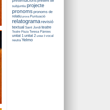
presentacions
present de
projecte
subjuntiu
pronoms
pronoms de
relatiu
Puntuació
prova
relatograma
revisió
textual
teatre
Sant Jordi
Teresa Pàmies
Teatre Plaza
unitat 2
unitat 1
vocal
unitat 3
Yelmo
neutra