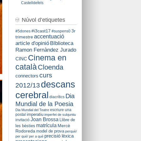
Castelldefels
Núvol d’etiquetes
#i3cast17
3r
#5dones
#suspens0
accentuació
trimestre
BIblioteca
article d'opinió
Ramon Fernàndez Jurado
Cinema en
CINC
català
Cloenda
curs
connectors
descans
2012/13
cerebral
Dia
diacrítics
Mundial de la Poesia
escriure una
Dia Mundial del Teatre
imperatiu
postal
imperfet de subjuntiu
Joan Brossa
Llibre de
invitació
matrícula
Mercè
les bèsties
Rodoreda
model de prova
perquè/
precisió lèxica
per què/ per a què