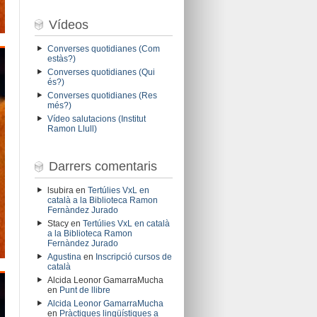
Vídeos
Converses quotidianes (Com
estàs?)
Converses quotidianes (Qui
és?)
Converses quotidianes (Res
més?)
Vídeo salutacions (Institut
Ramon Llull)
Darrers comentaris
lsubira
en
Tertúlies VxL en
català a la Biblioteca Ramon
Fernàndez Jurado
Stacy
en
Tertúlies VxL en català
a la Biblioteca Ramon
Fernàndez Jurado
Agustina
en
Inscripció cursos de
català
Alcida Leonor GamarraMucha
en
Punt de llibre
Alcida Leonor GamarraMucha
en
Pràctiques lingüístiques a