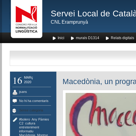
Servei Local de Català
CNL Eramprunyà
Inici
murals D1314
Relats digitals
16
MARç
Macedònia, un progr
2020
jsans
No hi ha comentaris
Sense categoria
#bolero
,
Any Pàmies
,
C2
,
cultura
,
entreteniment
,
informatiu
,
Macèdonia
,
Montse