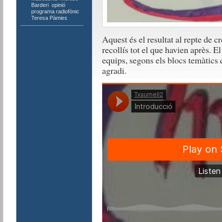
Barderi
,
opinió
,
programa radiofònic
,
Teresa Pàmies
Aquest és el resultat al repte de 
recollís tot el que havien après. E
equips, segons els blocs temàtics
agradi.