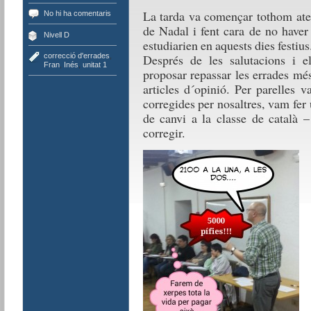
La tarda va començar tothom ater
No hi ha comentaris
de Nadal i fent cara de no haver
Nivell D
estudiarien en aquests dies festius
correcció d'errades
,
Després de les salutacions i e
Fran
,
Inés
,
unitat 1
proposar repassar les errades més
articles d´opinió. Per parelles 
corregides per nosaltres, vam fer
de canvi a la classe de català 
corregir.