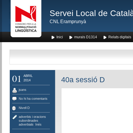
Servei Local de Català
CNL Eramprunyà
Inici
murals D1314
Relats digitals
01
ABRIL
40a sessió D
2014
jsans
No hi ha comentaris
Nivell D
adverbis i oracions
subordinades
adverbials
,
Inés