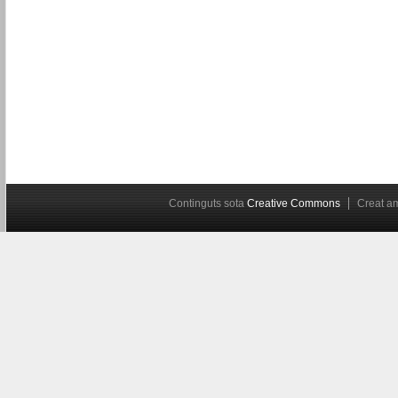
Continguts sota
Creative Commons
Creat 