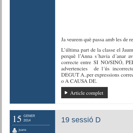
Ja veurem què passa amb les de r
L’última part de la classe el Ja
perquè l’Anna s´havia d´anar a
correcte entre SI NO/SINÓ,
advertencies de l´ús incorre
DEGUT A..per expressions cor
o A CAUSA DE.
Article complet
15
GENER
19 sessió D
2014
jsans