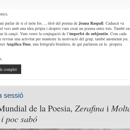
mics,
Joana Raspall
m parlar de si el món fos…, títol del poema de
. Cadascú va
el vers amb una idea pròpia i després vam crear un poema entre tots. També en
imperfet de subjuntiu
ar la cançó. Vam veure la conjugació de l’
. Com cada
m revisar una activitat per mantenir la motivació del grup, també anomenat joc.
Angélica Dass
ixer
, una fotògrafa brasilera, de qui parlarem en la propera
s,
le complet
a sessió
Mundial de la Poesia,
Zerafina
i
Molt
 i poc sabó