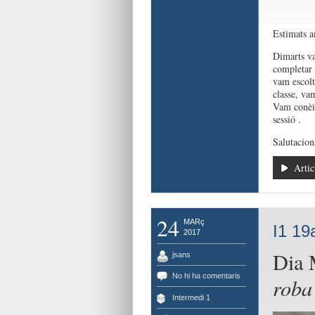
Estimats a
Dimarts va
completar 
vam escolt
classe, va
Vam conè
sessió .
Salutacion
Artic
24
MARç
I1 19
2017
Dia 
jsans
No hi ha comentaris
roba
Intermedi 1