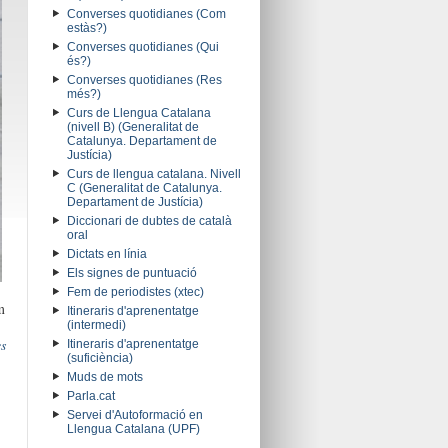
Converses quotidianes (Com
estàs?)
Converses quotidianes (Qui
és?)
Converses quotidianes (Res
més?)
Curs de Llengua Catalana
(nivell B) (Generalitat de
Catalunya. Departament de
Justícia)
Curs de llengua catalana. Nivell
C (Generalitat de Catalunya.
Departament de Justícia)
Diccionari de dubtes de català
oral
Dictats en línia
Els signes de puntuació
Fem de periodistes (xtec)
m
Itineraris d'aprenentatge
(intermedi)
s
Itineraris d'aprenentatge
(suficiència)
Muds de mots
Parla.cat
Servei d'Autoformació en
Llengua Catalana (UPF)