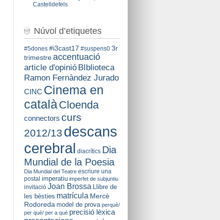
Castelldefels
Núvol d’etiquetes
#i3cast17
3r
#5dones
#suspens0
accentuació
trimestre
BIblioteca
article d'opinió
Ramon Fernàndez Jurado
Cinema en
CINC
català
Cloenda
curs
connectors
descans
2012/13
cerebral
Dia
diacrítics
Mundial de la Poesia
escriure una
Dia Mundial del Teatre
imperatiu
postal
imperfet de subjuntiu
Joan Brossa
Llibre de
invitació
matrícula
Mercè
les bèsties
Rodoreda
model de prova
perquè/
precisió lèxica
per què/ per a què