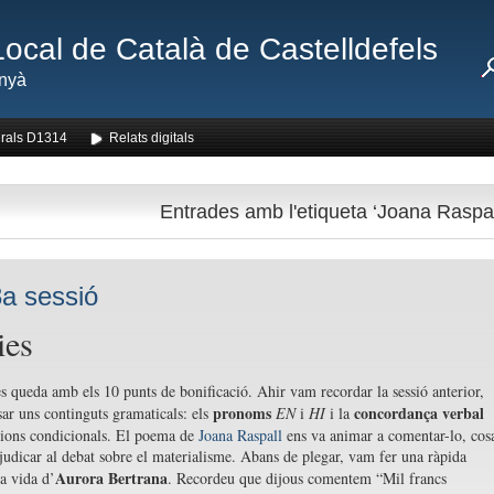
Local de Català de Castelldefels
nyà
rals D1314
Relats digitals
Entrades amb l'etiqueta ‘Joana Raspal
a sessió
ies
s queda amb els 10 punts de bonificació. Ahir vam recordar la sessió anterior,
pronoms
concordança verbal
ar uns continguts gramaticals: els
EN
i
HI
i la
cions condicionals. El poema de
Joana Raspall
ens va animar a comentar-lo, cos
judicar al debat sobre el materialisme. Abans de plegar, vam fer una ràpida
Aurora Bertrana
la vida d’
. Recordeu que dijous comentem “Mil francs