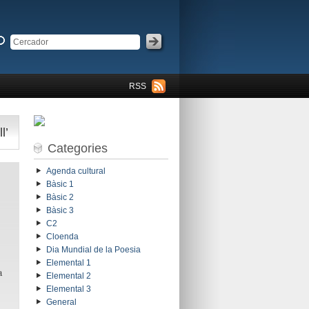
RSS
l’
Categories
Agenda cultural
Bàsic 1
Bàsic 2
Bàsic 3
C2
Cloenda
Dia Mundial de la Poesia
Elemental 1
a
Elemental 2
Elemental 3
General