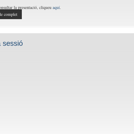
onsultar la presentació, cliqueu
aquí
.
le complet
 sessió