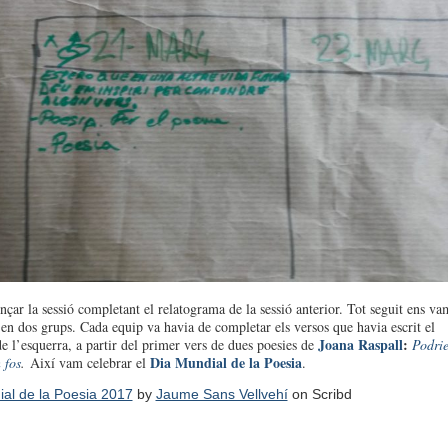
ar la sessió completant el relatograma de la sessió anterior. Tot seguit ens va
 en dos grups. Cada equip va havia de completar els versos que havia escrit el
Joana Raspall
:
 l’esquerra, a partir del primer vers de dues poesies de
Podrie
Dia Mundial de la Poesia
 fos
.
Així vam celebrar el
.
al de la Poesia 2017
by
Jaume Sans Vellvehí
on Scribd