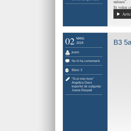
suïssos”.
Si voleu c
Artic
02
MAIG
B3 5a
2019
jsans
No hi ha comentaris
Bàsic 3
"Si el món fons"
,
Angelica Dass
,
imperfet de subjuntiu
,
Joana Raspall