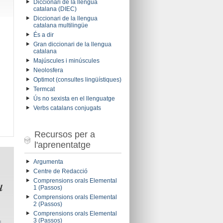
Diccionari de la llengua
catalana (DIEC)
Diccionari de la llengua
catalana multilingüe
És a dir
Gran diccionari de la llengua
catalana
Majúscules i minúscules
Neolosfera
Optimot (consultes lingüístiques)
Termcat
Ús no sexista en el llenguatge
Verbs catalans conjugats
Recursos per a
l'aprenentatge
Argumenta
Centre de Redacció
a
Comprensions orals Elemental
1 (Passos)
Comprensions orals Elemental
2 (Passos)
Comprensions orals Elemental
3 (Passos)