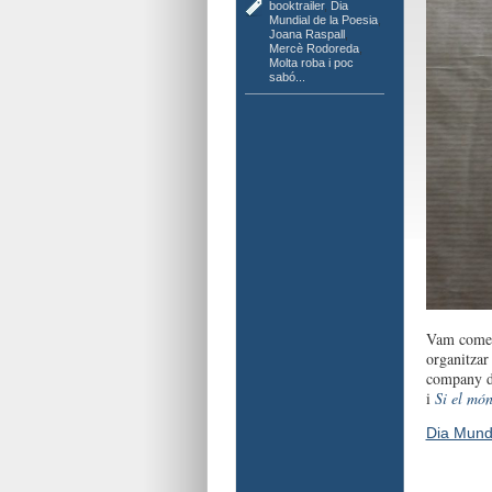
booktrailer
,
Dia
Mundial de la Poesia
,
Joana Raspall
,
Mercè Rodoreda
,
Molta roba i poc
sabó...
Vam començ
organitzar
company de
i
Si el món
Dia Mundi