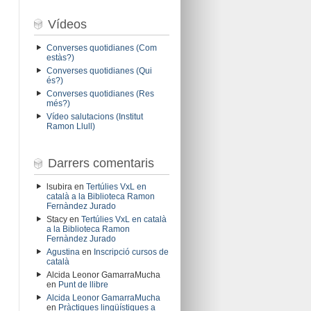
Vídeos
Converses quotidianes (Com
estàs?)
Converses quotidianes (Qui
és?)
Converses quotidianes (Res
més?)
Vídeo salutacions (Institut
Ramon Llull)
Darrers comentaris
lsubira
en
Tertúlies VxL en
català a la Biblioteca Ramon
Fernàndez Jurado
Stacy
en
Tertúlies VxL en català
a la Biblioteca Ramon
Fernàndez Jurado
Agustina
en
Inscripció cursos de
català
Alcida Leonor GamarraMucha
en
Punt de llibre
Alcida Leonor GamarraMucha
en
Pràctiques lingüístiques a