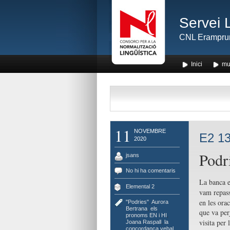
Servei 
CNL Erampru
Inici
mu
11
NOVEMBRE
E2 13
2020
Podr
jsans
No hi ha comentaris
La banca e
Elemental 2
vam repass
en les ora
"Podries"
,
Aurora
Bertrana
,
els
que va per
pronoms EN i HI
,
visita per 
Joana Raspall
,
la
concordança vebal