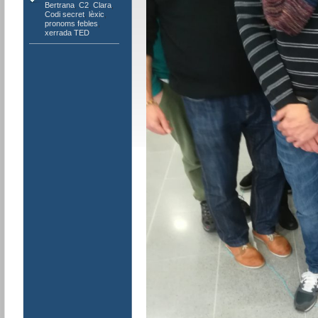
Bertrana
,
C2
,
Clara
,
Codi secret
,
lèxic
,
pronoms febles
,
xerrada TED