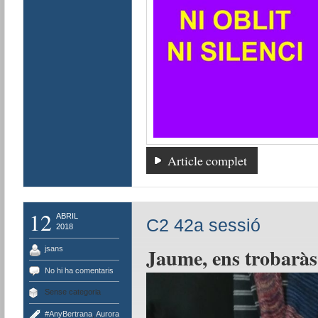
Article complet
12
ABRIL
C2 42a sessió
2018
Jaume, ens trobaràs 
jsans
No hi ha comentaris
Sense categoria
#AnyBertrana
,
Aurora