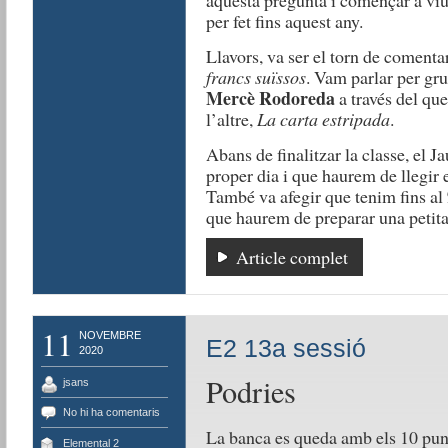
aquesta pregunta i començar a vi
per fet fins aquest any.
Llavors, va ser el torn de comentar
francs suïssos
. Vam parlar per grup
Mercè Rodoreda
a través del que
l’altre,
La carta estripada
.
Abans de finalitzar la classe, el 
proper dia i que haurem de llegir 
També va afegir que tenim fins al
que haurem de preparar una petita
Article complet
11
NOVEMBRE
E2 13a sessió
2020
Podries
jsans
No hi ha comentaris
La banca es queda amb els 10 pun
Elemental 2