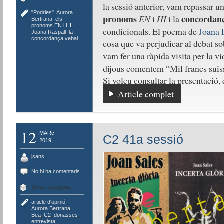
la sessió anterior, vam repassar u
"Podries"
,
Aurora
pronoms
concordanç
EN
i
HI
i la
Bertrana
,
els
pronoms EN i HI
,
condicionals. El poema de
Joana 
Joana Raspall
,
la
concordança vebal
cosa que va perjudicar al debat so
vam fer una ràpida visita per la vi
dijous comentem “Mil francs suïs
Si voleu consultar la presentació,
Article complet
12
MARç
C2 41a sessió
2019
jsans
No hi ha comentaris
Sense categoria
article d'opinió
,
Aurora Bertrana
,
Bea
,
C2
,
donasses
,
entrevista
,