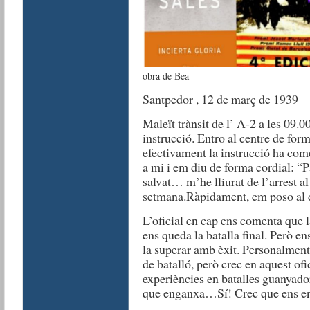
obra de Bea
Santpedor , 12 de març de 1939
Maleït trànsit de l’ A-2 a les 09.00
instrucció. Entro al centre de for
efectivament la instrucció ha co
a mi i em diu de forma cordial: “
salvat… m’he lliurat de l’arrest al
setmana.
Ràpidament, em poso al d
L’oficial en cap ens comenta que la
ens queda la batalla final. Però en
la superar amb èxit. Personalment 
de batalló, però crec en aquest ofic
experiències en batalles guanyado
que enganxa…
Sí! Crec que ens e