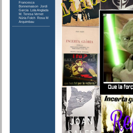
Francesca
Bonnemaison
,
Jordi
Garcia
,
Lola Anglada
,
M. Teresa Vernet
,
Núria Folch
,
Rosa M
Arquimbau