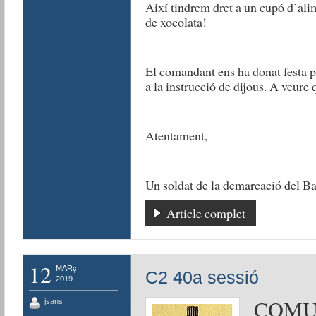
Així tindrem dret a un cupó d’alim
de xocolata!
El comandant ens ha donat festa p
a la instrucció de dijous. A veure 
Atentament,
Un soldat de la demarcació del B
Article complet
12
MARç
C2 40a sessió
2019
COMUN
jsans