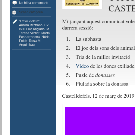
No hi ha comentaris
CAST
Sense categoria
Mitjançant aquest comunicat volem
"L'exili violeta"
,
Aurora Bertrana
,
C2
,
darrera sessió:
exili
,
Lola Anglada
,
M.
Teresa Vernet
,
Marta
Pessarrodona
,
Núria
La subhasta
Folch
,
Rosa M
Arquimbau
El joc dels sons dels animal
Tria de la millor invitació
Vídeo
de les dones exiliade
Puzle de
donasses
Piulada sobre la donassa
Castelldefels, 12 de març de 2019