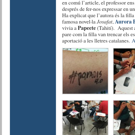
en comú l’article, el professor ens
després de fer-nos expressar en un
Ha explicat que l’autora és la fill
Aurora 
famosa novel·la
Josafat
,
Papeete
vivia a
(Tahití). Aquest a
pare com la filla van trencar els 
aportació a les lletres catalanes.
A