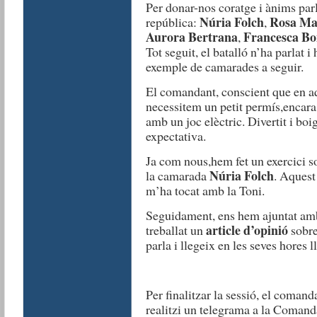
Per donar-nos coratge i ànims par
Núria Folch
Rosa Ma
república:
,
Aurora Bertrana
Francesca B
,
Tot seguit, el batalló n’ha parlat i
exemple de camarades a seguir.
El comandant, conscient que en aq
necessitem un petit permís,encara
amb un joc elèctric. Divertit i bo
expectativa.
Ja com nous,hem fet un exercici so
Núria Folch
la camarada
. Aquest
m’ha tocat amb la Toni.
Seguidament, ens hem ajuntat am
article d’opinió
treballat un
sobre 
parla i llegeix en les seves hores ll
Per finalitzar la sessió, el coman
realitzi un telegrama a la Comand