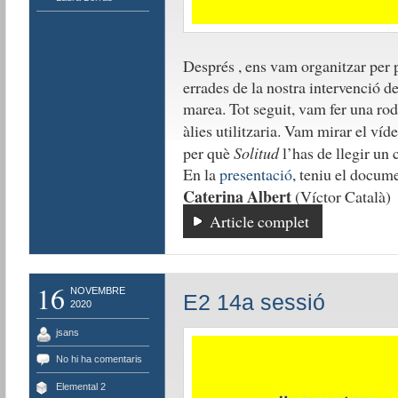
Després , ens vam organitzar per p
errades de la nostra intervenció de
marea. Tot seguit, vam fer una ro
àlies utilitzaria. Vam mirar el víd
per què
Solitud
l’has de llegir un 
En la
presentació
, teniu el docume
Caterina Albert
(Víctor Català)
Article complet
16
NOVEMBRE
E2 14a sessió
2020
jsans
No hi ha comentaris
Elemental 2