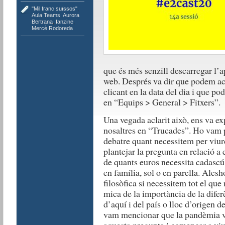
"Mil franc suïssos"
,
Aula Teams
,
Aurora
Bertrana
,
fanzine
,
Mercè Rodoreda
que és més senzill descarregar l’app
web. Després va dir que podem acc
clicant en la data del dia i que po
en “Equips > General > Fitxers”.
Una vegada aclarit això, ens va e
nosaltres en “Trucades”. Ho vam p
debatre quant necessitem per viur
plantejar la pregunta en relació a 
de quants euros necessita cadascú 
en família, sol o en parella. Ale
filosòfica si necessitem tot el qu
mica de la importància de la diferè
d’aquí i del país o lloc d’origen d
vam mencionar que la pandèmia va