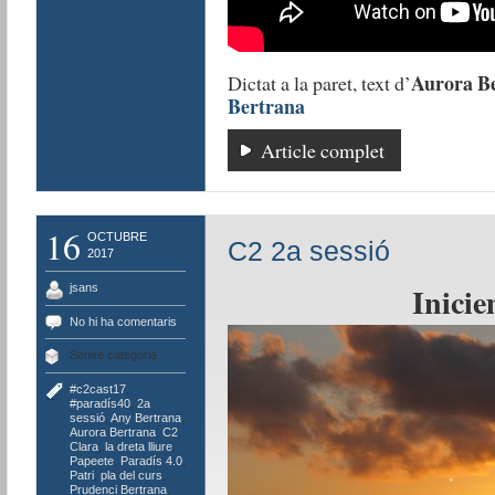
Aurora B
Dictat a la paret, text d’
Bertrana
Article complet
16
OCTUBRE
C2 2a sessió
2017
Inicie
jsans
No hi ha comentaris
Sense categoria
#c2cast17
,
#paradís40
,
2a
sessió
,
Any Bertrana
,
Aurora Bertrana
,
C2
,
Clara
,
la dreta lliure
,
Papeete
,
Paradís 4.0
,
Patri
,
pla del curs
,
Prudenci Bertrana
,