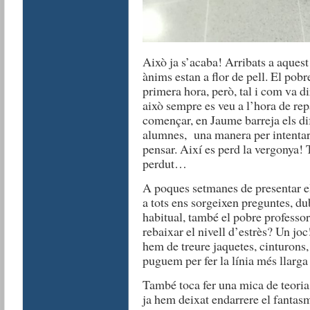
Això ja s’acaba! Arribats a aquest
ànims estan a flor de pell. El pobr
primera hora, però, tal i com va di
això sempre es veu a l’hora de rep
començar, en Jaume barreja els dif
alumnes, una manera per intentar 
pensar. Així es perd la vergonya! T
perdut…
A poques setmanes de presentar e
a tots ens sorgeixen preguntes, d
habitual, també el pobre professor
rebaixar el nivell d’estrès? Un joc!
hem de treure jaquetes, cinturons, 
puguem per fer la línia més llarga
També toca fer una mica de teoria.
ja hem deixat endarrere el fantas