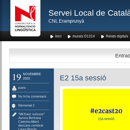
Servei Local de Català
CNL Eramprunyà
Inici
murals D1314
Relats digitals
Entrad
19
NOVEMBRE
E2 15a sessió
2020
jsans
No hi ha comentaris
Elemental 2
"Mil franc suïssos"
,
Aurora Bertrana
,
Caterina Albert
,
descans cerebral
,
Laura Borràs