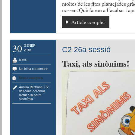
moltes de les fites plantejades gr
nos-en. Què farem a l’acabar i ap
Article complet
30
GENER
C2 26a sessió
2018
Taxi, als sinònims!
jsans
No hi ha comentaris
Sense categoria
Aurora Bertrana
,
C2
,
descans cerebral
,
dictat a la paret
,
sinonímia