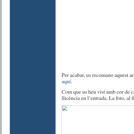
Per acabar, us recomano aquest art
aquí
.
Com que us heu vist amb cor de ca
llicència en l’entrada. La foto, al f