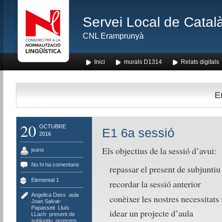
Servei Local de Català
CNL Eramprunyà
Inici
murals D1314
Relats digitals
E
20
OCTUBRE
E1 6a sessió
2016
Els objectius de la sessió d’avui:
jsans
No hi ha comentaris
repassar el present de subjuntiu
Elemental 1
recordar la sessió anterior
Angelica Dass
,
aula
,
conèixer les nostres necessitats i
Joan Salvat-
Papasseit
,
Lluís
idear un projecte d’aula
LLach
,
present de
subjuntiu
,
pronoms