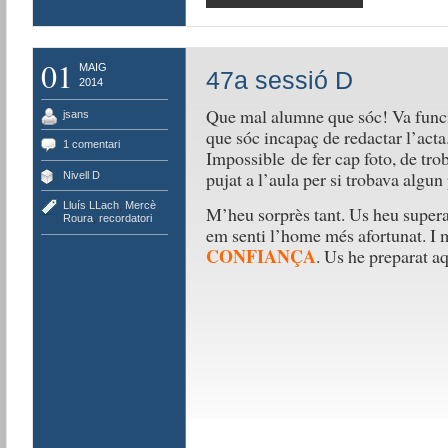
01
MAIG
47a sessió D
2014
Que mal alumne que sóc! Va funci
jsans
que sóc incapaç de redactar l’acta
1 comentari
Impossible de fer cap foto, de tro
pujat a l’aula per si trobava algun
Nivell D
Lluís LLach
,
Mercè
M’heu sorprès tant. Us heu supera
Roura
,
recordatori
em senti l’home més afortunat. I 
CONFIANÇA
. Us he preparat a