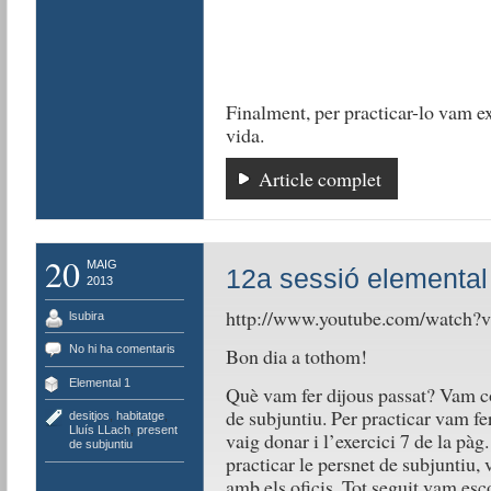
Finalment, per practicar-lo vam ex
vida.
Article complet
20
MAIG
12a sessió elemental
2013
http://www.youtube.com/watch?
lsubira
No hi ha comentaris
Bon dia a tothom!
Elemental 1
Què vam fer dijous passat? Vam co
de subjuntiu. Per practicar vam fe
desitjos
,
habitatge
,
Lluís LLach
,
present
vaig donar i l’exercici 7 de la pàg
de subjuntiu
practicar le persnet de subjuntiu,
amb els oficis. Tot seguit vam esc