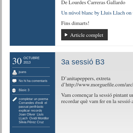
De Lourdes Carreras Gallardo
Un núvol blanc by Lluis Llach on
Fins dimarts!
Article complet
30
OCTUBRE
3a sessió B3
2013
jsans
D’anitapeppers, extreta
No hi ha comentaris
d’http://www.morguefile.com/arc
Bàsic 3
Vam començar la sessió pintant un 
completar un poema
,
recordar què vam fer en la sessió a
Corrandes d'exili
,
el
passat perifràstic
,
explicar records
,
Joan Oliver
,
Lluís
LLach
,
Ovidi Montllor
,
Sílvia Pérez Cruz