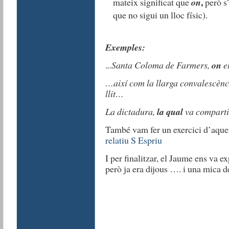
,
mateix significat que
on
però s
que no sigui un lloc físic).
Exemples:
.
..Santa Coloma de Farmers,
on
e
…així com la llarga convalescèn
llit…
La dictadura,
la qual
va comparti
També vam fer un exercici d’aque
relatiu S Espriu
I per finalitzar, el Jaume ens va e
però ja era dijous …. i una mica d