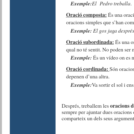
Exemple:
El Pedro treballa
.
Oració composta:
És una oraci
oracions simples que s’han com
Exemple:
El gos juga després
Oració subordinada:
És una or
qual no té sentit. No poden ser 
Exemple:
És un vídeo on es na
Oració cordinada:
Són oracion
depenen d’una altra.
Exemple:
Va sortir el sol i en
oracions d
Després, treballem les
sempre per ajuntar dues oracions 
comparteix un dels seus argument