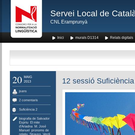
Servei Local de Català
CNL Eramprunyà
Inici
murals D1314
Relats digitals
20
MAIG
12 sessió Suficiència
2013
jsans
2 comentaris
Suficiència 2
biografia de Salvador
Espriu
,
El mite
d'Ariadna
,
M. José
,
Manuel
,
pronoms de
relatiu
,
Strauss
,
Verdi