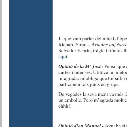
Ja que vam parlar del mite i d’òp
Richard Strauss
Ariadne auf Nax
Salvador Espriu, tràgic i irònic al
aquí
.
Opinió de la Mª José:
Penso que a
curtes i intenses. Utilitza un mèto
m’agrada: m’obliga que treballi i e
participem tots junts en grups.
De vegades la seva ment va més ràp
un embolic. Peró m’agrada molt el
ehhh!!
Opinió d’en Manuel.-
Avui ha sig