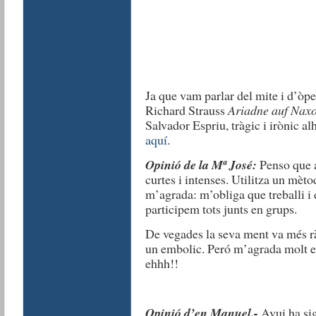
Ja que vam parlar del mite i d’òp
Richard Strauss
Ariadne auf Nax
Salvador Espriu, tràgic i irònic al
aquí
.
Opinió de la Mª José:
Penso que a
curtes i intenses. Utilitza un mèto
m’agrada: m’obliga que treballi i e
participem tots junts en grups.
De vegades la seva ment va més ràp
un embolic. Peró m’agrada molt el
ehhh!!
Opinió d’en Manuel.-
Avui ha sig