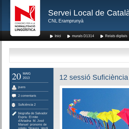
Servei Local de Català
CNL Eramprunyà
Inici
murals D1314
Relats digitals
20
MAIG
12 sessió Suficiència
2013
jsans
2 comentaris
Suficiència 2
biografia de Salvador
Espriu
,
El mite
d'Ariadna
,
M. José
,
Manuel
,
pronoms de
relatiu
,
Strauss
,
Verdi