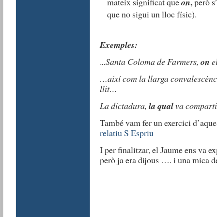
,
mateix significat que
on
però s
que no sigui un lloc físic).
Exemples:
.
..Santa Coloma de Farmers,
on
e
…així com la llarga convalescèn
llit…
La dictadura,
la qual
va comparti
També vam fer un exercici d’aque
relatiu S Espriu
I per finalitzar, el Jaume ens va e
però ja era dijous …. i una mica d