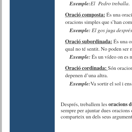
Exemple:
El Pedro treballa
.
Oració composta:
És una oraci
oracions simples que s’han com
Exemple:
El gos juga després
Oració subordinada:
És una or
qual no té sentit. No poden ser 
Exemple:
És un vídeo on es na
Oració cordinada:
Són oracion
depenen d’una altra.
Exemple:
Va sortir el sol i en
oracions d
Després, treballem les
sempre per ajuntar dues oracions 
comparteix un dels seus argument