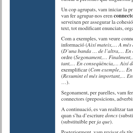
Un cop agrupats, vam iniciar la pr
connect
van fer agrupar-nos eren
serveixen per assegurar la cohesió 
text, tot modificant enunciats, or
Com a exemples, vam veure connec
informació (
Així mateix,… A
més 
(
D’una banda … de l’altra,… En c
ordre (
Segonament,… Finalment,
tant,… En
conseqüència,… Així d
exemplificar (
Com exemple,… En 
(
Resumint el més important,… En
…).
Segonament, per parelles, vam fer 
connectors (preposicions, adverb
A continuació, es van realitzar tam
quan s’ha d’escriure
doncs
(substi
(substituïble per
ja que
).
Posteriorment, vam revisar els tít