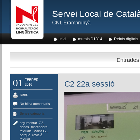
Servei Local de Català
CNL Eramprunyà
Inici
murals D1314
Relats digitals
Entrades 
01
FEBRER
C2 22a sessió
2016
jsans
No hi ha comentaris
Sense categoria
argumentar
,
C2
,
doncs
,
marcadors
textuals
,
Marta G.
,
perquè
,
revisió
textual