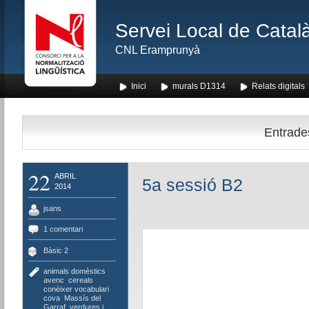
Servei Local de Català
CNL Eramprunyà
Inici
murals D1314
Relats digitals
Entrades
22
ABRIL
5a sessió B2
2014
jsans
1 comentari
Bàsic 2
animals domèstics
,
avenc
,
cereals
,
conèixer vocabulari
,
cova
,
Massís del
Garraf
,
verdures i