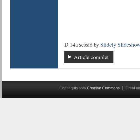
D 14a sessió by
Slidely Slidesho
Article complet
Continguts sota
Creative Commons
Creat 