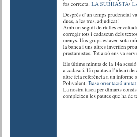
fos correcta.
LA SUBHASTA
/
L
Després d’un temps prudencial va 
dues, a les tres, adjudicat!
Amb un seguit de rialles envoltad
corregir tots i cadascun dels texto
menys. Uns grups estaven sota mí
la banca i uns altres invertien pro
prestamistes. Tot això ens va serv
Els últims minuts de la 14a sessió
a cadascú. Un pautava l’ideari de 
altre feia referència a un informe 
Polivalent.
Base orientació unitat
La nostra tasca per dimarts consis
compleixen les pautes que ha de te