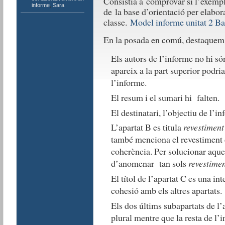
Consistia a comprovar si l’exempl
informe
,
Sara
de la base d’orientació per elabo
classe.
Model informe unitat 2
Ba
En la posada en comú, destaquem 
Els autors de l’informe no hi són
apareix a la part superior podria
l’informe.
El resum i el sumari hi falten.
El destinatari, l’objectiu de l’in
L’apartat B es titula
revestiment 
també menciona el revestiment de
coherència. Per solucionar aques
d’anomenar tan sols
revestime
El títol de l’apartat C es una in
cohesió amb els altres apartats.
Els dos últims subapartats de l
plural mentre que la resta de l’