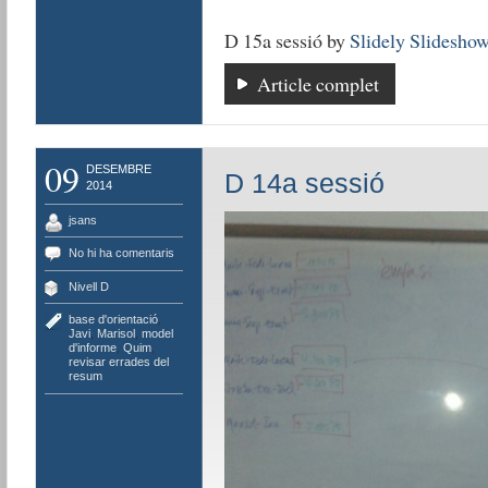
D 15a sessió by
Slidely Slidesho
Article complet
09
DESEMBRE
D 14a sessió
2014
jsans
No hi ha comentaris
Nivell D
base d'orientació
,
Javi
,
Marisol
,
model
d'informe
,
Quim
,
revisar errades del
resum