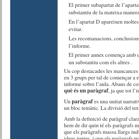
El primer subapartat de l’apart
substantiu de la mateixa manera 
En l’apartat D apareixen moltes
evitar.
Les recomanacions, conclusions
l’informe.
El primer annex comença amb u
un substantiu com els altres .
Un cop destacades les mancances i
en 3 grups per tal de començar a e
informe sobre l’aula. Abans de co
què és un paràgraf
, ja que tot l
paràgraf
Un
es una unitat narrati
un bloc temàtic. La divisió del text
Amb la definició de paràgraf clara
hem de dir quin té els paràgrafs mi
que els paràgrafs massa llargs ind
idees juntes, i que els paràgrafs 