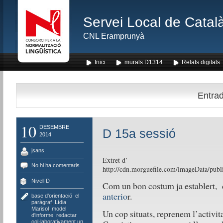
Servei Local de Català
CNL Eramprunyà
Inici
murals D1314
Relats digitals
Entrad
10
DESEMBRE
D 15a sessió
2014
jsans
Extret d’
No hi ha comentaris
http://cdn.morguefile.com/imageData/publi
Nivell D
Com un bon costum ja establert, 
anterio
r.
base d'orientació
,
el
paràgraf
,
Lídia
,
Marisol
,
model
Un cop situats, reprenem l’activita
d'informe
,
redactar
col·laborativament un