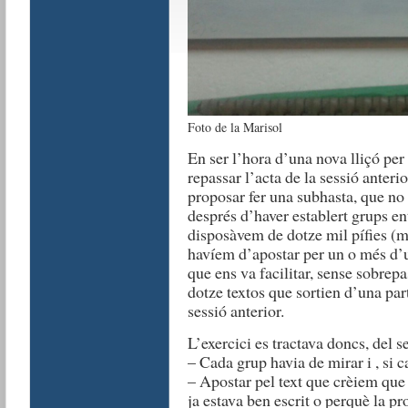
Foto de la Marisol
En ser l’hora d’una nova lliçó pe
repassar l’acta de la sessió anter
proposar fer una subhasta, que no
després d’haver establert grups en
disposàvem de dotze mil píﬁes (m
havíem d’apostar per un o més d’u
que ens va facilitar, sense sobrepa
dotze textos que sortien d’una par
sessió anterior.
L’exercici es tractava doncs, del s
– Cada grup havia de mirar i , si c
– Apostar pel text que crèiem qu
ja estava ben escrit o perquè la pr