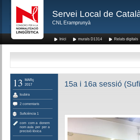
Servei Local de Català
CNL Eramprunyà
Inici
murals D1314
Relats digitals
13
MARç
15a i 16a sessió (Sufi
2017
lsubira
2 comentaris
Suficiència 1
com
,
com a
,
donem
nom aula
,
per
,
per a
,
precisió lèxica