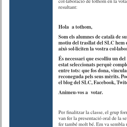
col·laboració de tothom en la vota
resultant:
Hola a tothom,
Som els alumnes de català de suf
motiu del trasllat del SLC hem 
això sol·liciten la vostra col·labo
És necessari que escolliu un de
estat seleccionats perquè comple
entre tots: que fos dona, vincula
reconeguda pels seus mèrits. Pod
el blog del SLC, Facebook, Twi
Animeu-vos a votar.
Per finalitzar la classe, el grup fo
van fer la presentació oral de la 
fer també molt bé. Em va sembla 