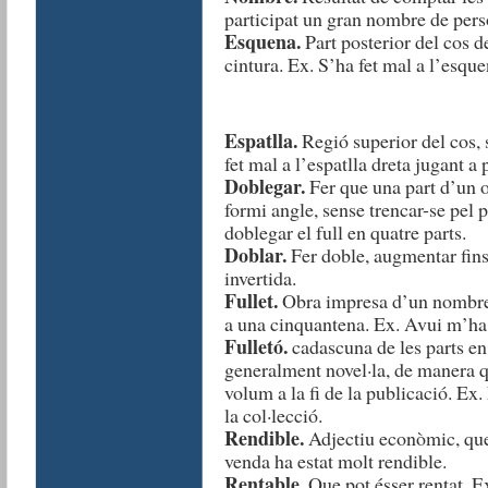
participat un gran nombre de pers
Esquena.
Part posterior del cos d
cintura. Ex. S’ha fet mal a l’esqu
Espatlla.
Regió superior del cos, s
fet mal a l’espatlla dreta jugant a 
Doblegar.
Fer que una part d’un ob
formi angle, sense trencar-se pel 
doblegar el full en quatre parts.
Doblar.
Fer doble, augmentar fins 
invertida.
Fullet.
Obra impresa d’un nombre 
a una cinquantena. Ex. Avui m’ha a
Fulletó.
cadascuna de les parts en
generalment novel·la, de manera q
volum a la fi de la publicació. Ex
la col·lecció.
Rendible.
Adjectiu econòmic, que 
venda ha estat molt rendible.
Rentable.
Que pot ésser rentat. Ex