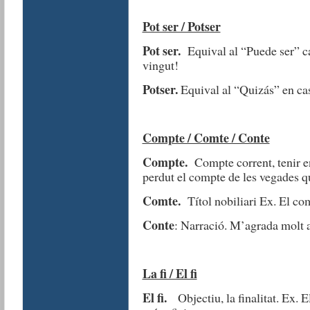
Pot ser / Potser
Pot ser.
Equival al “Puede ser” ca
vingut!
Potser.
Equival al “Quizás” en ca
Compte / Comte / Conte
Compte.
Compte corrent, tenir e
perdut el compte de les vegades qu
Comte.
Títol nobiliari Ex. El co
Conte
: Narració. M’agrada molt 
La fi / El fi
El fi.
Objectiu, la finalitat. Ex. El