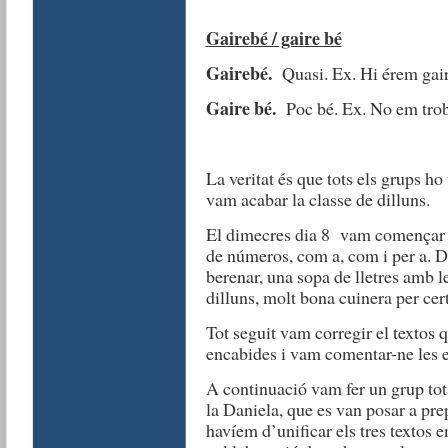
Gairebé / gaire bé
Gairebé.
Quasi. Ex. Hi érem gair
Gaire bé.
Poc bé. Ex. No em trob
La veritat és que tots els grups ho 
vam acabar la classe de dilluns.
El dimecres dia 8 vam començar f
de números, com a, com i per a. D
berenar, una sopa de lletres amb l
dilluns, molt bona cuinera per cer
Tot seguit vam corregir el textos 
encabides i vam comentar-ne les e
A continuació vam fer un grup tota
la Daniela, que es van posar a prep
havíem d’unificar els tres textos 