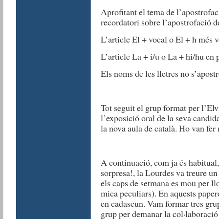
Aprofitant el tema de l’apostrofac
recordatori sobre l’apostrofació de
L’article El + vocal o El + h més 
L’article La + i/u o La + hi/hu en
Els noms de les lletres no s’apostr
Tot seguit el grup format per l’Elv
l’exposició oral de la seva candid
la nova aula de català. Ho van fer
A continuació, com ja és habitual
sorpresa!, la Lourdes va treure u
els caps de setmana es mou per llo
mica peculiars). En aquests papere
en cadascun. Vam formar tres grup
grup per demanar la col·laboració