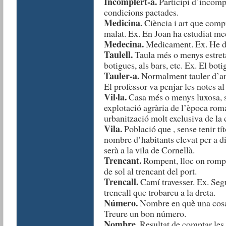
Incomplert-a.
Participi d’incompl
condicions pactades.
Medicina.
Ciència i art que compr
malat. Ex. En Joan ha estudiat med
Medecina.
Medicament. Ex. He de
Taulell.
Taula més o menys estreta i
botigues, als bars, etc. Ex. El boti
Tauler-a.
Normalment tauler d’anun
El professor va penjar les notes al 
Vil·la.
Casa més o menys luxosa, si
explotació agrària de l’època rom
urbanització molt exclusiva de la c
Vila.
Població que , sense tenir tít
nombre d’habitants elevat per a dis
serà a la vila de Cornellà.
Trencant.
Rompent, lloc on rompe
de sol al trencant del port.
Trencall.
Camí travesser. Ex. Segu
trencall que trobareu a la dreta.
Número.
Nombre en què una cosa 
Treure un bon número.
Nombre.
Resultat de comptar les