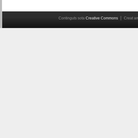
Continguts sota
Creative Commons
Creat 