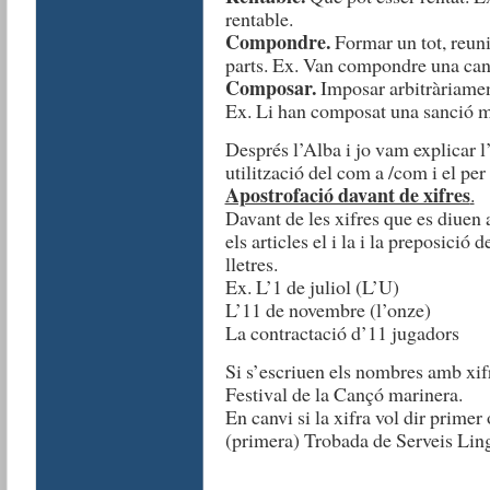
rentable.
Compondre.
Formar un tot, reun
parts. Ex. Van compondre una can
Composar.
Imposar arbitràriament
Ex. Li han composat una sanció m
Després l’Alba i jo vam explicar l
utilització del com a /com i el per 
Apostrofació davant de xifres
.
Davant de les xifres que es diuen a
els articles el i la i la preposició 
lletres.
Ex. L’1 de juliol (L’U)
L’11 de novembre (l’onze)
La contractació d’11 jugadors
Si s’escriuen els nombres amb xif
Festival de la Cançó marinera.
En canvi si la xifra vol dir primer
(primera) Trobada de Serveis Ling