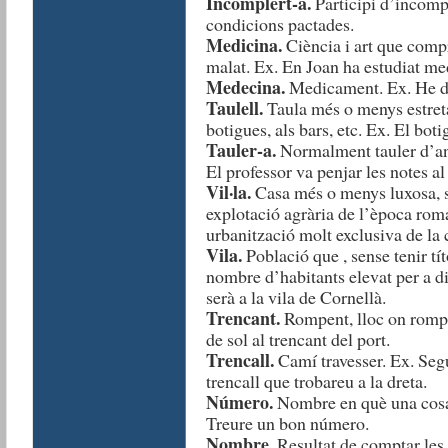
Incomplert-a.
Participi d’incompl
condicions pactades.
Medicina.
Ciència i art que compr
malat. Ex. En Joan ha estudiat med
Medecina.
Medicament. Ex. He de
Taulell.
Taula més o menys estreta i
botigues, als bars, etc. Ex. El boti
Tauler-a.
Normalment tauler d’anun
El professor va penjar les notes al 
Vil·la.
Casa més o menys luxosa, si
explotació agrària de l’època rom
urbanització molt exclusiva de la c
Vila.
Població que , sense tenir tít
nombre d’habitants elevat per a dis
serà a la vila de Cornellà.
Trencant.
Rompent, lloc on rompe
de sol al trencant del port.
Trencall.
Camí travesser. Ex. Segu
trencall que trobareu a la dreta.
Número.
Nombre en què una cosa 
Treure un bon número.
Nombre.
Resultat de comptar les