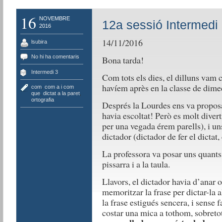
16
NOVEMBRE
12a sessió Intermedi
2016
14/11/2016
lsubira
No hi ha comentaris
Bona tarda!
Intermedi 3
Com tots els dies, el dilluns vam 
havíem après en la classe de dime
com
,
com a i com
que
,
dictat a la paret
,
ortografia
Després la Lourdes ens va proposa
havia escoltat! Però es molt divert
per una vegada érem parells), i uns 
dictador (dictador de fer el dictat, 
La professora va posar uns quants
pissarra i a la taula.
Llavors, el dictador havia d’anar on
memoritzar la frase per dictar-la 
la frase estigués sencera, i sense f
costar una mica a tothom, sobreto