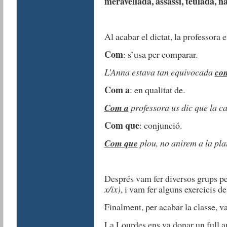
meravellada, assassí, teulada, na
Al acabar el dictat, la professora e
Com
: s’usa per comparar.
L’Anna estava tan equivocada
co
Com a
: en qualitat de.
Com a
professora us dic que la ca
Com que
: conjunció.
Com que
plou, no anirem a la plat
Després vam fer diversos grups per
x/ix)
, i vam fer alguns exercicis d
Finalment, per acabar la classe, va
La Lourdes ens va donar un full a