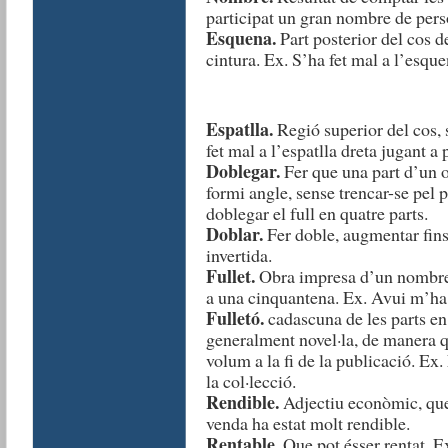
participat un gran nombre de pers
Esquena.
Part posterior del cos d
cintura. Ex. S’ha fet mal a l’esqu
Espatlla.
Regió superior del cos, s
fet mal a l’espatlla dreta jugant a 
Doblegar.
Fer que una part d’un ob
formi angle, sense trencar-se pel 
doblegar el full en quatre parts.
Doblar.
Fer doble, augmentar fins 
invertida.
Fullet.
Obra impresa d’un nombre 
a una cinquantena. Ex. Avui m’ha a
Fulletó.
cadascuna de les parts en
generalment novel·la, de manera q
volum a la fi de la publicació. Ex
la col·lecció.
Rendible.
Adjectiu econòmic, que 
venda ha estat molt rendible.
Rentable.
Que pot ésser rentat. Ex