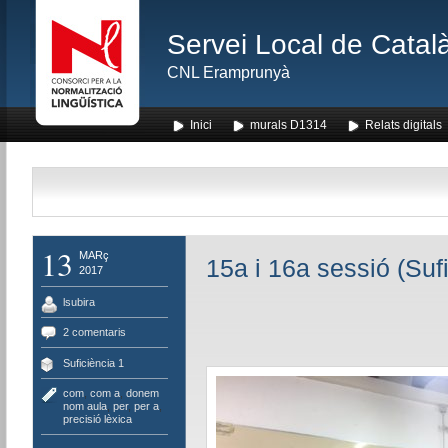
Servei Local de Català
CNL Eramprunyà
Inici
murals D1314
Relats digitals
13
MARç
15a i 16a sessió (Sufi
2017
lsubira
2 comentaris
Suficiència 1
com
,
com a
,
donem
nom aula
,
per
,
per a
,
precisió lèxica