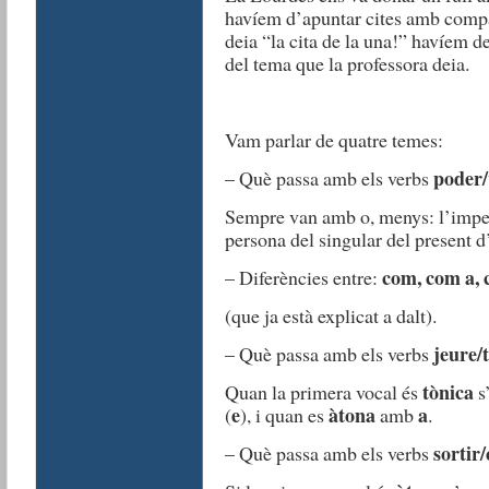
havíem d’apuntar cites amb compan
deia “la cita de la una!” havíem de
del tema que la professora deia.
Vam parlar de quatre temes:
poder/
– Què passa amb els verbs
Sempre van amb o, menys: l’imperat
persona del singular del present d
com, com a, 
– Diferències entre:
(que ja està explicat a dalt).
jeure/
– Què passa amb els verbs
tònica
Quan la primera vocal és
s
e
àtona
a
(
), i quan es
amb
.
sortir/
– Què passa amb els verbs