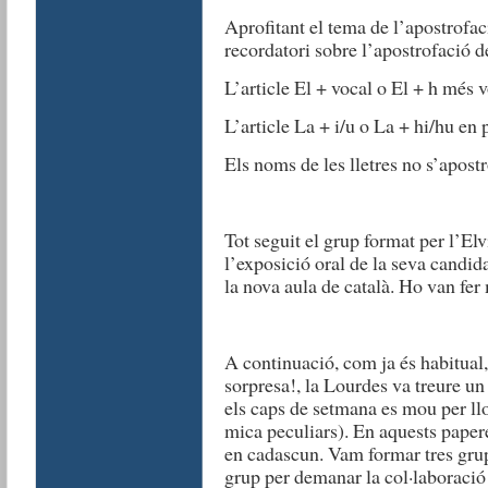
Aprofitant el tema de l’apostrofac
recordatori sobre l’apostrofació de
L’article El + vocal o El + h més 
L’article La + i/u o La + hi/hu en
Els noms de les lletres no s’apostr
Tot seguit el grup format per l’Elv
l’exposició oral de la seva candid
la nova aula de català. Ho van fer
A continuació, com ja és habitual
sorpresa!, la Lourdes va treure u
els caps de setmana es mou per llo
mica peculiars). En aquests papere
en cadascun. Vam formar tres grup
grup per demanar la col·laboració