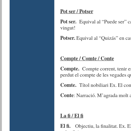
Pot ser / Potser
Pot ser.
Equival al “Puede ser” ca
vingut!
Potser.
Equival al “Quizás” en ca
Compte / Comte / Conte
Compte.
Compte corrent, tenir e
perdut el compte de les vegades qu
Comte.
Títol nobiliari Ex. El co
Conte
: Narració. M’agrada molt 
La fi / El fi
El fi.
Objectiu, la finalitat. Ex. El