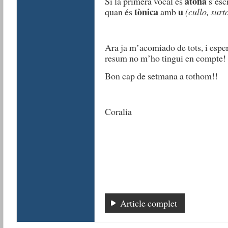
àtona
Si la primera vocal és
s’esc
tònica
u
quan és
amb
(cullo, surt
Ara ja m’acomiado de tots, i espero
resum no m’ho tingui en compte!
Bon cap de setmana a tothom!!
Coralia
Article complet