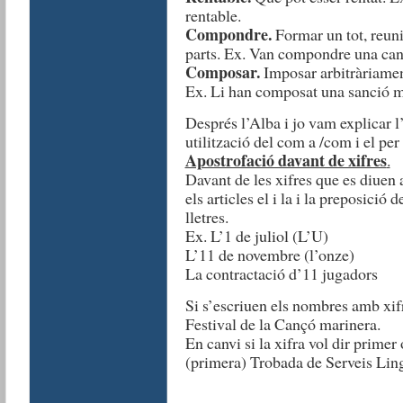
rentable.
Compondre.
Formar un tot, reun
parts. Ex. Van compondre una can
Composar.
Imposar arbitràriament
Ex. Li han composat una sanció m
Després l’Alba i jo vam explicar l
utilització del com a /com i el per 
Apostrofació davant de xifres
.
Davant de les xifres que es diuen a
els articles el i la i la preposició 
lletres.
Ex. L’1 de juliol (L’U)
L’11 de novembre (l’onze)
La contractació d’11 jugadors
Si s’escriuen els nombres amb xif
Festival de la Cançó marinera.
En canvi si la xifra vol dir primer
(primera) Trobada de Serveis Ling