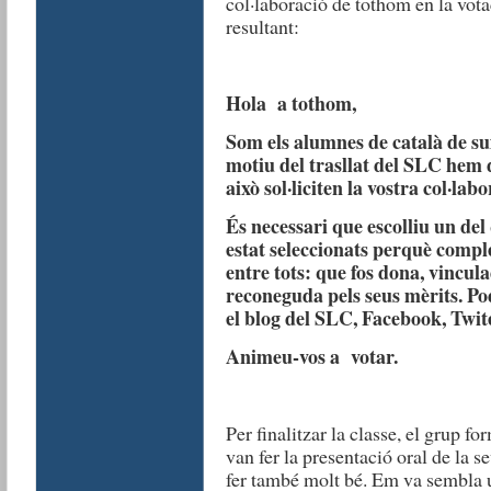
col·laboració de tothom en la vota
resultant:
Hola a tothom,
Som els alumnes de català de suf
motiu del trasllat del SLC hem 
això sol·liciten la vostra col·labo
És necessari que escolliu un de
estat seleccionats perquè comple
entre tots: que fos dona, vincula
reconeguda pels seus mèrits. Pod
el blog del SLC, Facebook, Twi
Animeu-vos a votar.
Per finalitzar la classe, el grup fo
van fer la presentació oral de la 
fer també molt bé. Em va sembla 