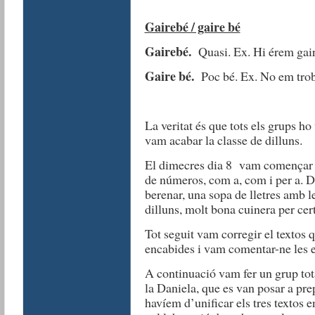
Gairebé / gaire bé
Gairebé.
Quasi. Ex. Hi érem gair
Gaire bé.
Poc bé. Ex. No em trob
La veritat és que tots els grups ho 
vam acabar la classe de dilluns.
El dimecres dia 8 vam començar f
de números, com a, com i per a. D
berenar, una sopa de lletres amb l
dilluns, molt bona cuinera per cer
Tot seguit vam corregir el textos 
encabides i vam comentar-ne les e
A continuació vam fer un grup tota
la Daniela, que es van posar a prep
havíem d’unificar els tres textos 