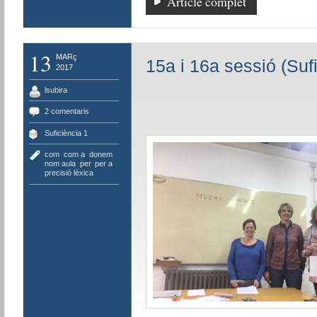
Article complet
13
MARç
15a i 16a sessió (Sufi
2017
lsubira
2 comentaris
Suficiència 1
com
,
com a
,
donem
nom aula
,
per
,
per a
,
precisió lèxica