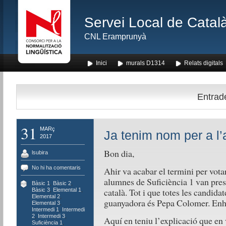
Servei Local de Català
CNL Eramprunyà
Inici
murals D1314
Relats digitals
Entrad
31
MARç
Ja tenim nom per a l’
2017
Bon dia,
lsubira
No hi ha comentaris
Ahir va acabar el termini per vota
alumnes de Suficiència 1 van pres
Bàsic 1
,
Bàsic 2
,
català. Tot i que totes les candida
Bàsic 3
,
Elemental 1
,
Elemental 2
,
guanyadora és Pepa Colomer. En
Elemental 3
,
Intermedi 1
,
Intermedi
2
,
Intermedi 3
,
Aquí en teniu l’explicació que en 
Suficiència 1
,