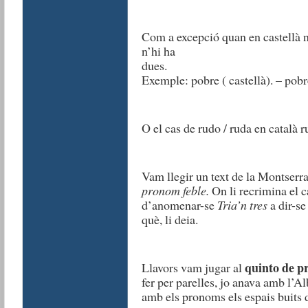
Com a excepció quan en castellà n
n’hi ha
du
Exemple: pobre ( castellà). – pobr
O el cas de rudo / ruda en català 
Vam llegir un text de la Montserr
pronom feble.
On li recrimina el 
d’anomenar-se
Tria’n tres
a dir-s
què, li deia.
quinto de 
Llavors vam jugar al
fer per parelles, jo anava amb l’A
amb els pronoms els espais buits de