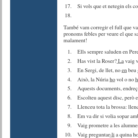
Si vols que et netegin els co
També vam corregir el full que vam
pronoms febles per veure el que sa
malament!
Ells sempre saluden en Pere
Has vist la Roser?
La
vaig v
En Sergi, de llet, no
en
beu 
Això, la Núria
ho
vol o no
h
Aquests documents, endreç
Escolteu aquest disc, però 
Llenceu tota la brossa: llen
Em va dir si volia sopar amb
Vaig prometre a les alumn
Vaig preguntar
-li
a quina ho