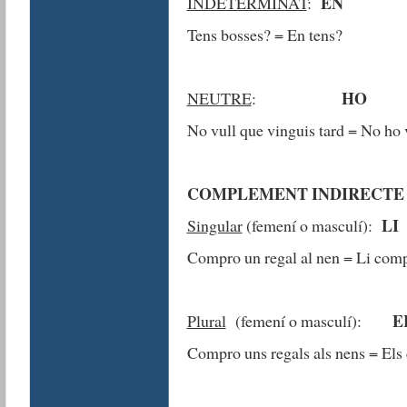
EN
INDETERMINAT
:
Tens bosses? = En tens?
HO
NEUTRE
:
No vull que vinguis tard = No ho 
COMPLEMENT INDIRECTE
LI
Singular
(femení o masculí):
Compro un regal al nen = Li comp
E
Plural
(femení o masculí):
Compro uns regals als nens = Els