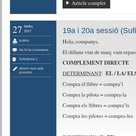
Article complet
27
MARç
19a i 20a sessió (Sufi
2017
Hola, companys,
lsubira
No hi ha comentaris
El dilluns vint de març vam repas
Suficiència 1
COMPLEMENT DIRECTE
donem nom aula
,
EL / LA/ EL
DETERMINANT
:
pronoms
Compra el llibre = compra’l
Compra la pilota = compra-la
Compra els llibres = compra’ls
Compra les pilotes = compra-les