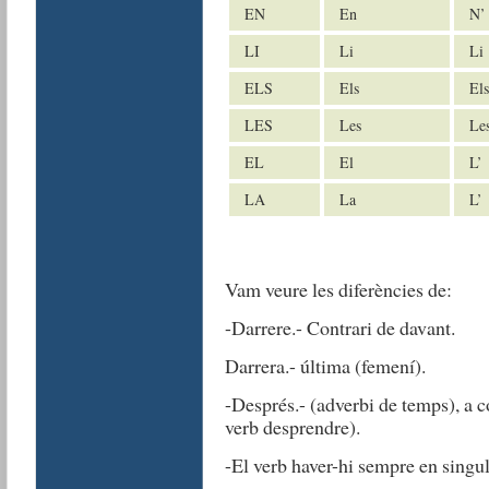
EN
En
N’
LI
Li
Li
ELS
Els
Els
LES
Les
Le
EL
El
L’
LA
La
L’
Vam veure les diferències de:
-Darrere.- Contrari de davant.
Darrera.- última (femení). 
-Després.- (adverbi de temps), a
verb desprendre).
-El verb haver-hi sempre en singul