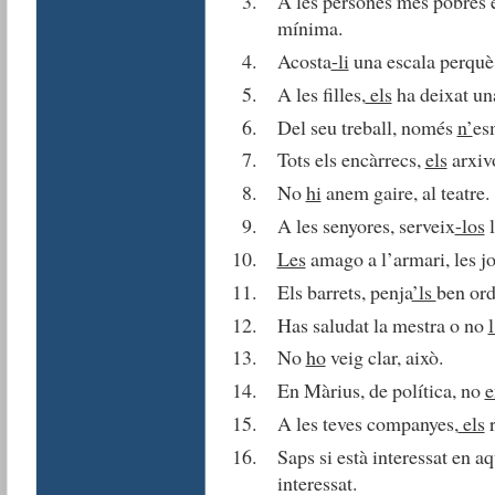
A les persones més pobres 
mínima.
Acosta
-li
una escala perquè e
A les filles,
els
ha deixat una
Del seu treball, només
n’
esm
Tots els encàrrecs,
els
arxivo
No
hi
anem gaire, al teatre.
A les senyores, serveix
-los
l
Les
amago a l’armari, les j
Els barrets, penja
’ls
ben ord
Has saludat la mestra o no
l
No
ho
veig clar, això.
En Màrius, de política, no
e
A les teves companyes,
els
r
Saps si està interessat en a
interessat.