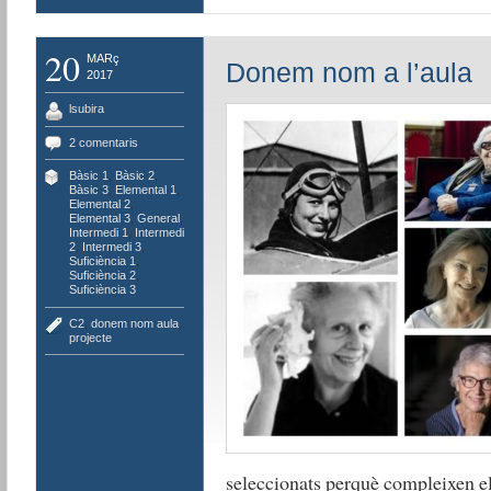
20
MARç
Donem nom a l’aula
2017
lsubira
2 comentaris
Bàsic 1
,
Bàsic 2
,
Bàsic 3
,
Elemental 1
,
Elemental 2
,
Elemental 3
,
General
,
Intermedi 1
,
Intermedi
2
,
Intermedi 3
,
Suficiència 1
,
Suficiència 2
,
Suficiència 3
C2
,
donem nom aula
,
projecte
seleccionats perquè compleixen els