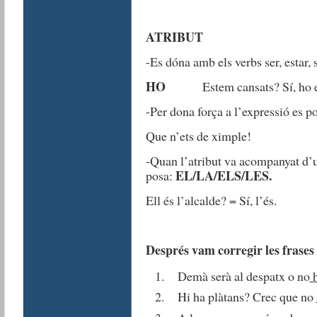
ATRIBUT
-Es dóna amb els verbs ser, estar, 
HO
Estem cansats? Sí, ho e
-Per dona força a l’expressió es p
Que n’ets de ximple!
-Quan l’atribut va acompanyat d’u
EL/LA/ELS/LES.
posa:
Ell és l’alcalde? = Sí, l’és.
Després vam corregir les frases 
Demà serà al despatx o no
h
Hi ha plàtans? Crec que no