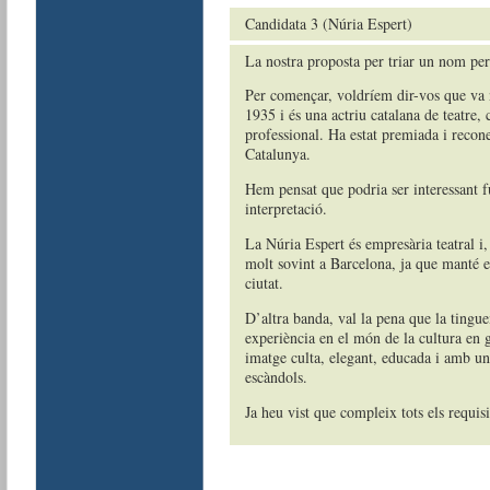
Candidata 3 (Núria Espert)
La nostra proposta per triar un nom per 
Per començar, voldríem dir-vos que va n
1935 i és una actriu catalana de teatre, 
professional. Ha estat premiada i recon
Catalunya.
Hem pensat que podria ser interessant f
interpretació.
La Núria Espert és empresària teatral i
molt sovint a Barcelona, ja que manté es
ciutat.
D’altra banda, val la pena que la tingu
experiència en el món de la cultura en 
imatge culta, elegant, educada i amb una
escàndols.
Ja heu vist que compleix tots els requis