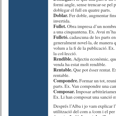
formi angle, sense trencar-se pel 
doblegar el full en quatre parts.
Doblar.
Fer doble, augmentar fins 
invertida.
Fullet.
Obra impresa d’un nombre 
a una cinquantena. Ex. Avui m’ha a
Fulletó.
cadascuna de les parts en
generalment novel·la, de manera q
volum a la fi de la publicació. Ex
la col·lecció.
Rendible.
Adjectiu econòmic, que 
venda ha estat molt rendible.
Rentable.
Que pot ésser rentat. Ex
rentable.
Compondre.
Formar un tot, reun
parts. Ex. Van compondre una can
Composar.
Imposar arbitràriament
Ex. Li han composat una sanció m
Després l’Alba i jo vam explicar l
utilització del com a /com i el per 