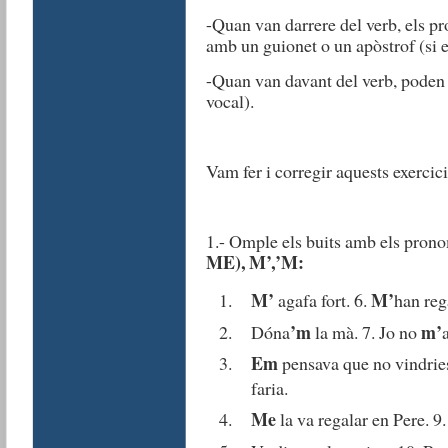
-Quan van darrere del verb, els p
amb un guionet o un apòstrof (si e
-Quan van davant del verb, poden 
vocal).
Vam fer i corregir aquests exercici
1.- Omple els buits amb els pron
ME), M’,’M:
M’
M’
agafa fort. 6.
han reg
’m
m’
Dóna
la mà. 7. Jo no
Em
pensava que no vin
faria.
Me
la va regalar en Pere. 9