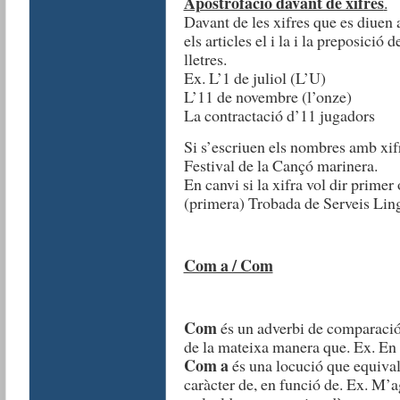
Apostrofació davant de xifres
.
Davant de les xifres que es diuen a
els articles el i la i la preposició 
lletres.
Ex. L’1 de juliol (L’U)
L’11 de novembre (l’onze)
La contractació d’11 jugadors
Si s’escriuen els nombres amb xif
Festival de la Cançó marinera.
En canvi si la xifra vol dir primer
(primera) Trobada de Serveis Ling
Com a / Com
Com
és un adverbi de comparació 
de la mateixa manera que. Ex. En
Com a
és una locució que equival 
caràcter de, en funció de. Ex. M’