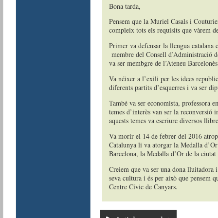
Bona tarda,
Pensem que la Muriel Casals i Couturie
compleix tots els requisits que vàrem dec
Primer va defensar la llengua catalana
membre del Consell d’Administració de 
va ser membgre de l’Ateneu Barcelonès
Va néixer a l’exili per les idees republi
diferents partits d’esquerres i va ser d
També va ser economista, professora em
temes d’interès van ser la reconversió 
aquests temes va escriure diversos llibre
Va morir el 14 de febrer del 2016 atrope
Catalunya li va atorgar la Medalla d’Or
Barcelona, la Medalla d’Or de la ciutat
Creiem que va ser una dona lluitadora i 
seva cultura i és per això que pensem q
Centre Cívic de Canyars.