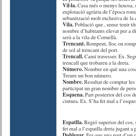
Vil·la.
Casa més o menys luxosa, si
explotació agrària de l’època rom
urbanització molt exclusiva de la c
Vila.
Població que , sense tenir tít
nombre d’habitants elevat per a dis
serà a la vila de Cornellà.
Trencant.
Rompent, lloc on rompe
de sol al trencant del port.
Trencall.
Camí travesser. Ex. Segu
trencall que trobareu a la dreta.
Número.
Nombre en què una cosa 
Treure un bon número.
Nombre.
Resultat de comptar les
participat un gran nombre de pers
Esquena.
Part posterior del cos d
cintura. Ex. S’ha fet mal a l’esqu
Espatlla.
Regió superior del cos, s
fet mal a l’espatlla dreta jugant a 
Doblegar.
Fer que una part d’un ob