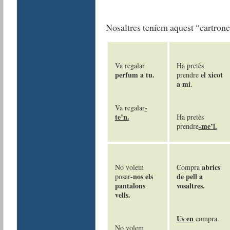
Nosaltres teníem aquest “cartrone
Va regalar
Ha pretès
perfum a tu.
el
xicot
prendre
a mi
.
-
Va regalar
te’n.
Ha pretès
-me’l.
prendre
abrics
No volem
Compra
-nos els
de pell a
posar
pantalons
vosaltres.
vells.
Us en
compra.
No volem