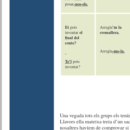
-nos-els.
posar
Et
’m la
pots
Arregla
el
cremallera.
inventar
final del
conte?
-me-la.
Arregla
Te’l
pots
inventar?
Una vegada tots els grups els tení
Llavors ella mateixa treia d’un sa
nosaltres havíem de comprovar si