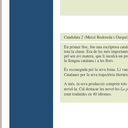
Candidata 2 (Mercè Rodoreda i Gurguí
En primer lloc, fou una escriptora catal
tota la classe. Era de les més importan
pel seu avi matern, que li inculcà un p
la llengua catalana i a les flors.
És reconeguda per la seva feina. Li va
Catalanes per la seva trajectòria literàri
A més, la seva producció comprèn tots els
novel·la. Cal destacar les novel·les
La p
estat traduïdes en 40 idiomes.