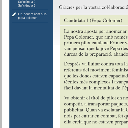
Suficiència 2
,
Gràcies per la vostra col·laboració
Suficiència 3
C2
,
donem nom aula
,
pepa colomer
Candidata 1 (Pepa Colomer)
La nostra aposta per anomenar la
Pepa Colomer, que amb només 17
primera pilot catalana.Primer va
van pensar que la jove Pepa desis
duresa de la preparació, abando
Després va lluitar contra tota la
referents del moviment feminis
que les dones estaven capacitad
tècnics més complexos i avança
fàcil davant la mentalitat de l’è
Va obtenir el títol de pilot en
competir, a transportar paquets, 
publicitat. Quan va esclatar la
nois per entrar en combat, fet 
ella creia que no estaven prepar