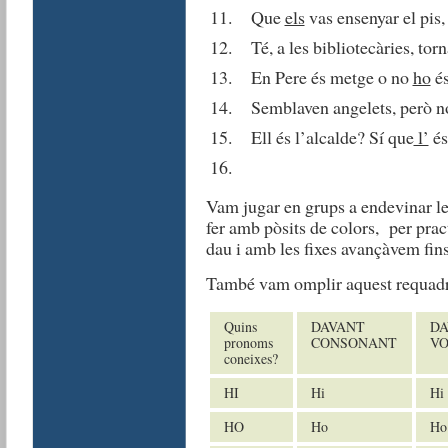
Que
els
vas ensenyar el pis,
Té, a les bibliotecàries, torn
En Pere és metge o no
ho
é
Semblaven angelets, però 
Ell és l’alcalde? Sí que
l’
és
Vam jugar en grups a endevinar le
fer amb pòsits de colors, per prac
dau i amb les fixes avançàvem fins
També vam omplir aquest requadr
Quins
DAVANT
DA
pronoms
CONSONANT
V
coneixes?
HI
Hi
Hi
HO
Ho
Ho