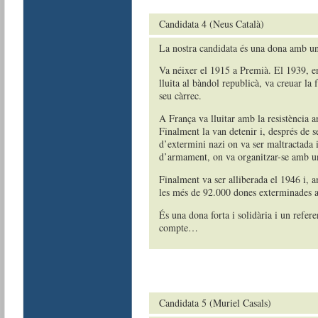
Candidata 4 (Neus Català)
La nostra candidata és una dona amb una
Va néixer el 1915 a Premià. El 1939, en
lluita al bàndol republicà, va creuar la
seu càrrec.
A França va lluitar amb la resistència ant
Finalment la van detenir i, després de s
d’extermini nazi on va ser maltractada i
d’armament, on va organitzar-se amb un
Finalment va ser alliberada el 1946 i, a
les més de 92.000 dones exterminades 
És una dona forta i solidària i un referen
compte…
Candidata 5 (Muriel Casals)