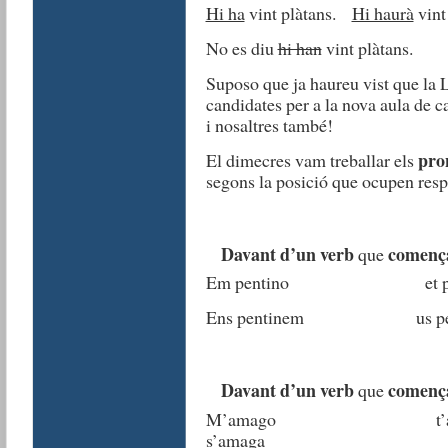
Hi ha
vint plàtans.
Hi haurà
vin
No es diu
hi han
vint plàtans.
Suposo que ja haureu vist que la 
candidates per a la nova aula de ca
i nosaltres també!
pron
El dimecres vam treballar els
segons la posició que ocupen resp
Davant d’un verb
comença
que
Em pentino et p
Ens pentinem us p
Davant d’un verb
comença
que
M’amago t
s’amaga