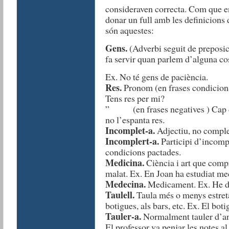
consideraven correcta. Com que en 
donar un full amb les definicions d
són aquestes:
Gens.
(Adverbi seguit de preposic
fa servir quan parlem d’alguna co
Ex. No té gens de paciència.
Res.
Pronom (en frases condicional
Tens res per mi?
” (en frases negatives ) Cap co
no l’espanta res.
Incomplet-a.
Adjectiu, no comple
Incomplert-a.
Participi d’incompl
condicions pactades.
Medicina.
Ciència i art que compr
malat. Ex. En Joan ha estudiat med
Medecina.
Medicament. Ex. He de
Taulell.
Taula més o menys estreta i
botigues, als bars, etc. Ex. El boti
Tauler-a.
Normalment tauler d’anun
El professor va penjar les notes al 