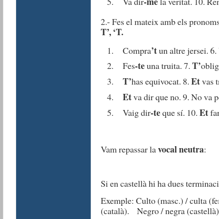
-me
Va dir
la veritat. 10. Re
2.- Fes el mateix amb els pronom
T’, ‘T.
’t
Compra
un altre jersei. 6
-te
T’
Fes
una truita. 7.
oblig
T’
Et
has equivocat. 8.
vas t
Et
va dir que no. 9. No va 
-te
Et
Vaig dir
que sí. 10.
far
vocal neutra
Vam repassar la
:
Si en castellà hi ha dues terminac
Exemple: Culto (masc.) / culta (fem.
(català). Negro / negra (castellà)