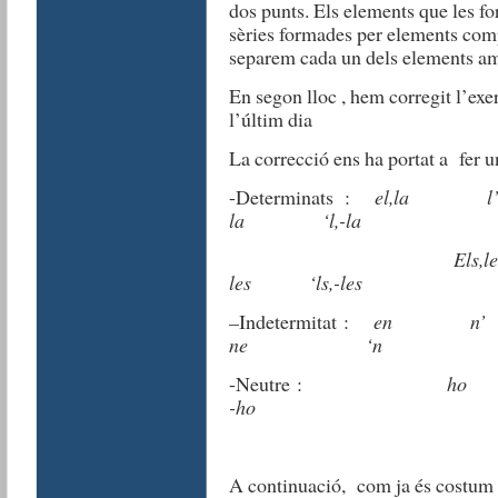
dos punts. Els elements que les 
sèries formades per elements com
separem cada un dels elements a
En segon lloc , hem corregit l’ex
l’últim dia
La correcció ens ha portat a fer u
-Determinats :
el,la
la ‘l,-la
Els,les els
les ‘ls,-les
–
Indetermitat :
en
ne ‘n
-Neutre :
-ho
A continuació, com ja és costum ,