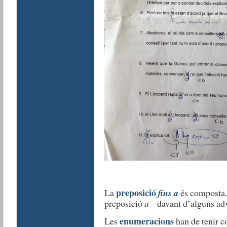
preposició
La
fins a
és composta,
preposició
a
davant d’alguns adve
enumeracions
Les
han de tenir c