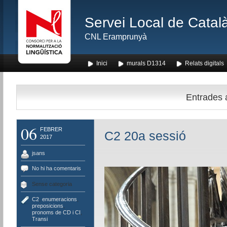
Servei Local de Català
CNL Eramprunyà
Inici
murals D1314
Relats digitals
Entrades 
06
FEBRER
C2 20a sessió
2017
jsans
No hi ha comentaris
Sense categoria
C2
,
enumeracions
,
preposicions
,
pronoms de CD i CI
,
Transi