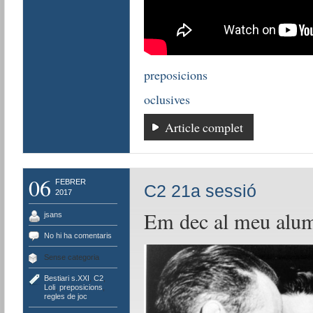
preposicions
oclusives
Article complet
06
FEBRER
C2 21a sessió
2017
Em dec al meu alu
jsans
No hi ha comentaris
Sense categoria
Bestiari s.XXI
,
C2
,
Loli
,
preposicions
,
regles de joc