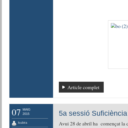
Article complet
07
MAIG
5a sessió Suficiència
2015
Avui 28 de abril ha començat la 
lsubira