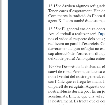
18.15h: Arriben algunes refugiades
Tenen cares d’esgotament. Han de
Com marca la tradició, és l’hora d
agent X. I com també és costum, e
18.35h: El general ens deixa conti
l’ap
Ara, el treball a realitzar serà
nos el vídeo al respecte dels seus 
realitzem un parell d’exercicis. 
darrerament, algun refugiat no est
cap alteració de l’ordre, ens diu q
deixat de pedra! Amb quina entere
19.00h: Després de la disbauxa, e
canvi de roba. Penso que la cosa 
nom i venint del nostre general, e
soc l’únic que es frega les mans. H
un parell de refugiats. Aquesta do
nostra il·lusió durarà poc. És un j
acostumats. Entenc que ens vol
re
la nostra ment. Es tracta que el c