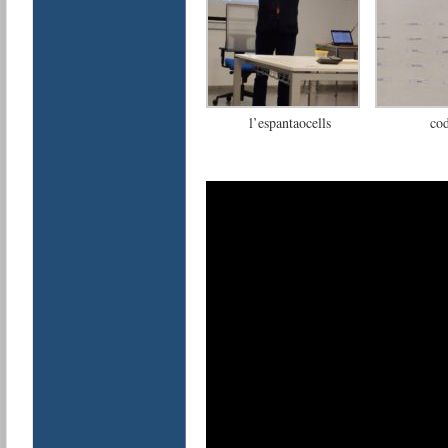
l’espantaocells
cod