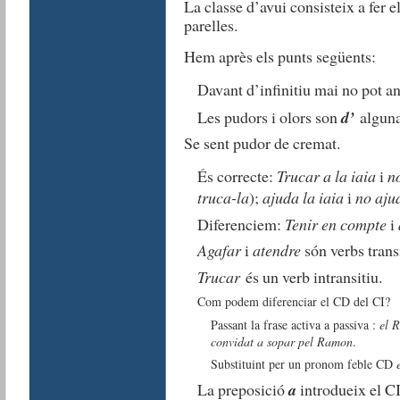
La classe d’avui consisteix a fer 
parelles.
Hem après els punts següents:
Davant d’infinitiu mai no pot a
Les pudors i olors son
d’
alguna
Se sent pudor de cremat.
És correcte:
Trucar a la iaia
i
no
truca-la
);
ajuda la iaia
i
no ajud
Diferenciem:
Tenir en compte
i
Agafar
i
atendre
són verbs transi
Trucar
és un verb intransitiu.
Com podem diferenciar el CD del CI?
Passant la frase activa a passiva :
el 
convidat a sopar pel Ramon
.
Substituint per un pronom feble CD
La preposició
a
introdueix el CI