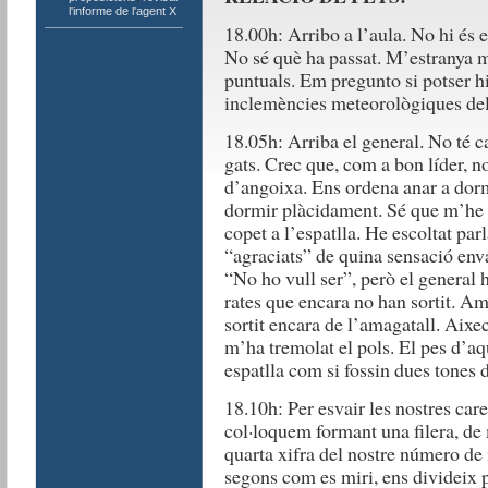
l'informe de l'agent X
18.00h: Arribo a l’aula. No hi és e
No sé què ha passat. M’estranya m
puntuals. Em pregunto si potser hi
inclemències meteorològiques del
18.05h: Arriba el general. No té ca
gats. Crec que, com a bon líder, 
d’angoixa. Ens ordena anar a dorm
dormir plàcidament. Sé que m’he l
copet a l’espatlla. He escoltat parl
“agraciats” de quina sensació enva
“No ho vull ser”, però el general h
rates que encara no han sortit. Am
sortit encara de l’amagatall. Aixe
m’ha tremolat el pols. El pes d’a
espatlla com si fossin dues tones d
18.10h: Per esvair les nostres care
col·loquem formant una filera, de
quarta xifra del nostre número de
segons com es miri, ens divideix p