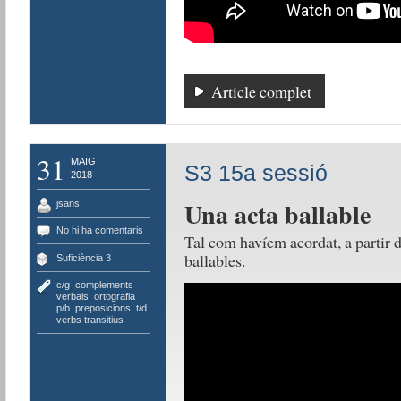
Article complet
31
MAIG
S3 15a sessió
2018
Una acta ballable
jsans
No hi ha comentaris
Tal com havíem acordat, a partir d’
ballables.
Suficiència 3
c/g
,
complements
verbals
,
ortografia
p/b
,
preposicions
,
t/d
,
verbs transitius