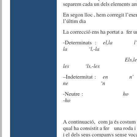
separem cada un dels elements a
En segon lloc , hem corregit l’ex
l’últim dia
La correcció ens ha portat a fer u
-Determinats :
el,la
la ‘l,-la
Els,les els
les ‘ls,-les
–
Indetermitat :
en
ne ‘n
-Neutre :
-ho
A continuació, com ja és costum ,
qual ha consistit a fer una roda i
i el dels seus companys sense voca