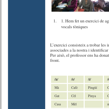
1. Hem fet un exercici de a
vocals tòniques
L’exercici consisteix a trobar les 
associades a la nostra i identificar
Per això, el professor ens ha dona
front.
/
à
/
/
è
/
/
í
/
/
Mà
Cafè
Pingüí
C
Gat
Cèl
Pinya
C
Casa
Mèl
m