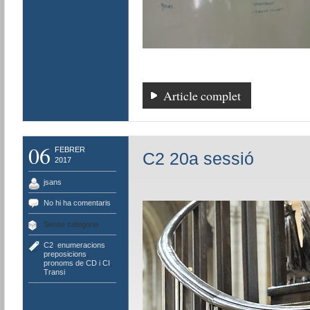
Article complet
06
FEBRER
C2 20a sessió
2017
jsans
No hi ha comentaris
Sense categoria
C2
,
enumeracions
,
preposicions
,
pronoms de CD i CI
,
Transi