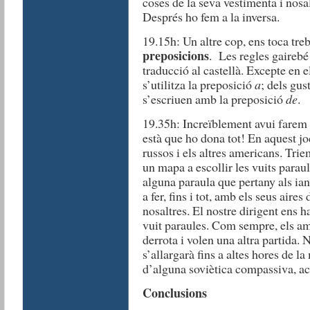
coses de la seva vestimenta i nosa
Després ho fem a la inversa.
19.15h: Un altre cop, ens toca treb
preposicions
. Les regles gairebé
traducció al castellà. Excepte en e
s’utilitza la preposició
a
; dels gus
s’escriuen amb la preposició
de
.
19.35h: Increïblement avui farem 
està que ho dona tot! En aquest j
russos i els altres americans. Tri
un mapa a escollir les vuits paraul
alguna paraula que pertany als ian
a fer, fins i tot, amb els seus aires
nosaltres. El nostre dirigent ens h
vuit paraules. Com sempre, els a
derrota i volen una altra partida. 
s’allargarà fins a altes hores de 
d’alguna soviètica compassiva, a
Conclusions