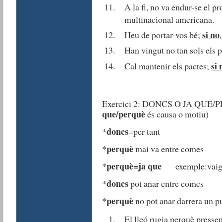
A la fi, no va endur-se el p
multinacional americana.
si no
Heu de portar-vos bé;
Han vingut no tan sols els p
si 
Cal mantenir els pactes;
Exercici 2: DONCS O JA QUE/
que/perquè
és causa o motiu)
doncs
*
=per tant
perquè
*
mai va entre comes
perquè=ja que
*
exemple:vaig 
doncs
*
pot anar entre comes
perquè
*
no pot anar darrera un p
El lleó rugia perquè pressen