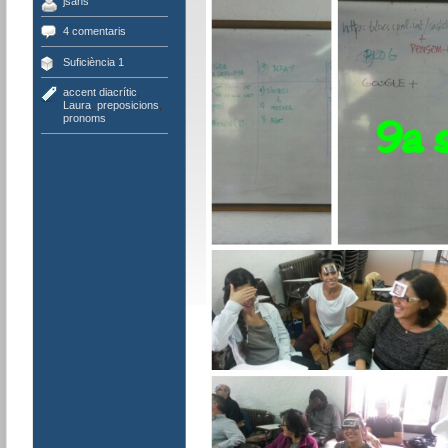
jsans
4 comentaris
Suficiència 1
accent diacrític
,
Laura
,
preposicions
,
pronoms