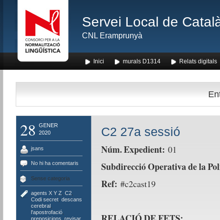
Servei Local de Català
CNL Eramprunyà
Inici
murals D1314
Relats digitals
Ent
28
GENER
C2 27a sessió
2020
Núm. Expedient:
01
jsans
No hi ha comentaris
Subdirecció Operativa de la Po
Sense categoria
Ref:
#c2cast19
agents X Y Z
,
C2
,
Codi secret
,
descans
cerebral
,
l'apostrofació
,
RELACIÓ DE FETS:
preposicions
,
revisar