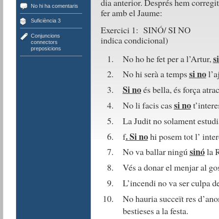
dia anterior. Després hem corregi
No hi ha comentaris
fer amb el Jaume:
Suficiència 3
Exercici 1: SINÓ/ SI 
Conjuncions
,
indica condicional)
connectors
,
preposicions
s
No ho he fet per a l’Artur,
si no
No hi serà a temps
l’a
Si no
és bella, és força atrac
si no
No li facis cas
t’intere
La Judit no solament estudi
. Si no
f
hi posem tot l’ inte
sinó
No va ballar ningú
la 
Vés a donar el menjar al go
L’incendi no va ser culpa d
No hauria succeït res d’an
bestieses a la festa.