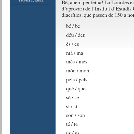
segrest 20 punts
Bé, anem per feina! La Lourdes en
d’aprovar) de l’Institut d’Estudis
diacrítics, que passen de 150 a nom
bé / be
déu / deu
és / es
mà / ma
més / mes
món / mon
pèls / pels
què / que
sé / se
sí / si
són / son
té / te
ús / us