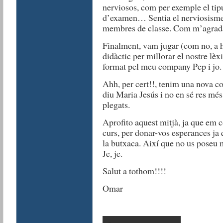
nerviosos, com per exemple el tip
d’examen… Sentia el nerviosisme 
membres de classe. Com m’agrada!
Finalment, vam jugar (com no, a 
didàctic per millorar el nostre lèx
format pel meu company Pep i jo. J
Ahh, per cert!!, tenim una nova c
diu Maria Jesús i no en sé res més
plegats.
Aprofito aquest mitjà, ja que em c
curs, per donar-vos esperances ja q
la butxaca. Així que no us poseu 
Je, je.
Salut a tothom!!!!
Omar