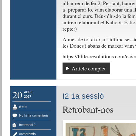
n’haurem de fer 2. Per tant, haure
a preparar-lo, vam elaborar una lli
durant el curs. Déu-n’hi-do la fei
anirem elaborant el Kahoot. Esti
repte:)
A més de tot això, a l’última sess
les Dones i abans de marxar vam v
https://little-revolutions.com/ca/c
Article complet
20
ABRIL
I2 1a sessió
2017
Retrobant-nos
jsans
No hi ha comentaris
Intermedi 2
compromís
,