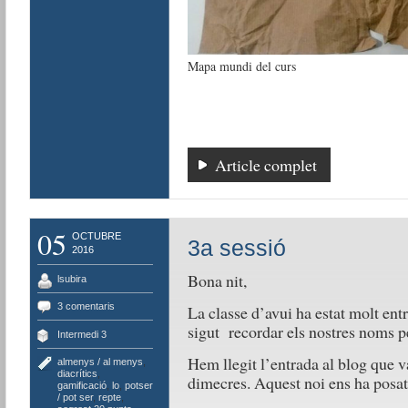
Mapa mundi del curs
Article complet
05
OCTUBRE
3a sessió
2016
Bona nit,
lsubira
3 comentaris
La classe d’avui ha estat molt ent
sigut recordar els nostres noms p
Intermedi 3
Hem llegit l’entrada al blog que v
almenys / al menys
,
diacrítics
,
dimecres. Aquest noi ens ha posat e
gamificació
,
lo
,
potser
/ pot ser
,
repte
,