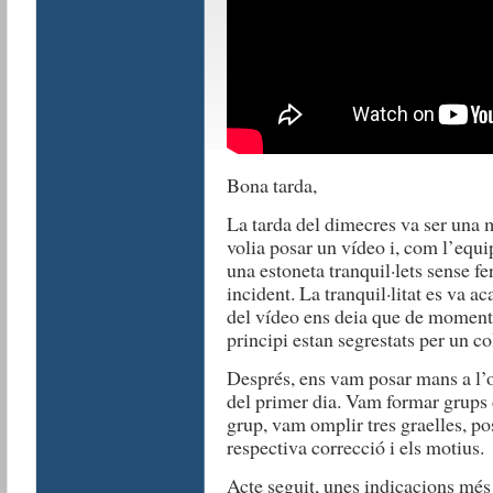
Bona tarda,
La tarda del dimecres va ser una 
volia posar un vídeo i, com l’equip
una estoneta tranquil·lets sense fer
incident. La tranquil·litat es va a
del vídeo ens deia que de moment 
principi estan segrestats per un co
Després, ens vam posar mans a l’o
del primer dia. Vam formar grups 
grup, vam omplir tres graelles, po
respectiva correcció i els motius.
Acte seguit, unes indicacions mé