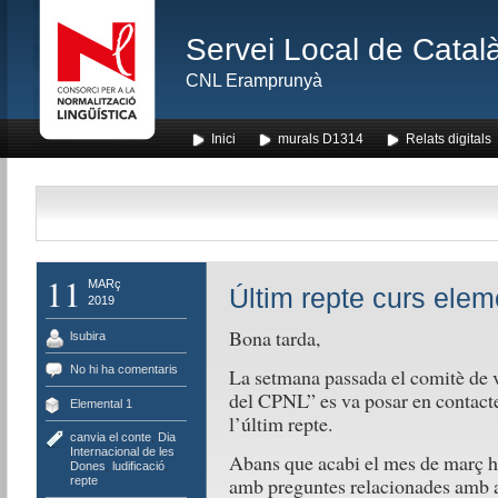
Servei Local de Català
CNL Eramprunyà
Inici
murals D1314
Relats digitals
11
MARç
Últim repte curs elem
2019
Bona tarda,
lsubira
No hi ha comentaris
La setmana passada el comitè de v
del CPNL” es va posar en contacte
Elemental 1
l’últim repte.
canvia el conte
,
Dia
Internacional de les
Abans que acabi el mes de març h
Dones
,
ludificació
,
amb preguntes relacionades amb al
repte