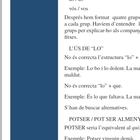
vós / vos
Després hem format quatre grups, 
a cada grup. Havíem d’entendre le
grups per explicar-ho als company
fitxes.
L’ÚS DE “LO”
No és correcta l’estructura “lo” +
Exemple: Lo bo i lo dolent. La man
maldat.
No és correcta “lo” + que.
Exemple: És lo que faltava. La man
S’han de buscar alternatives.
POTSER / POT SER ALMENY
POTSER seria l’equivalent al
qui
Exemple: Potser vinguin demà.