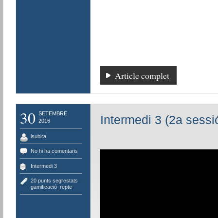
Article complet
30
SETEMBRE
Intermedi 3 (2a sessi
2016
lsubira
No hi ha comentaris
Intermedi 3
20 punts segrestats
,
gamificació
,
repte