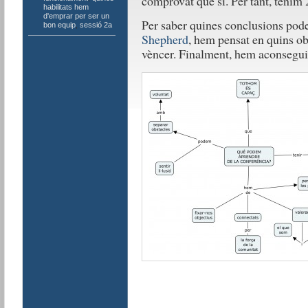
comprovat que sí. Per tant, tenim
habilitats hem
d'emprar per ser un
Per saber quines conclusions pode
bon equip
,
sessió 2a
Shepherd
, hem pensat en quins ob
vèncer. Finalment, hem aconseguit