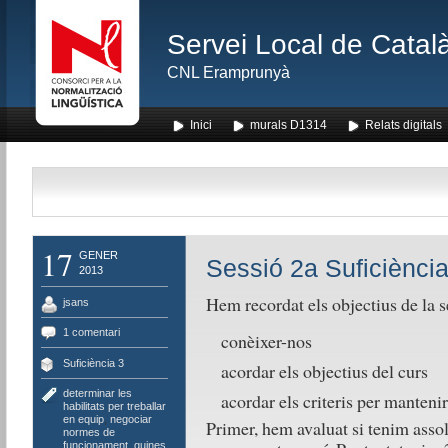
Servei Local de Català
CNL Eramprunyà
Inici
murals D1314
Relats digitals
17
GENER
Sessió 2a Suficiència
2013
Hem recordat els objectius de la s
jsans
1 comentari
conèixer-nos
Suficiència 3
acordar els objectius del curs
determinar les
acordar els criteris per mantenir
habilitats per treballar
en equip
,
negociar
Primer, hem avaluat si tenim assol
normes de
funcionament
,
quines