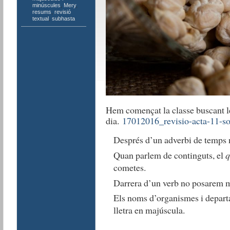
minúscules
,
Mery
,
resums
,
revisió
textual
,
subhasta
Hem començat la classe buscant les
dia.
17012016_revisio-acta-11-so
Després d’un adverbi de temps
Quan parlem de continguts, el
q
cometes.
Darrera d’un verb no posarem m
Els noms d’organismes i depart
lletra en majúscula.