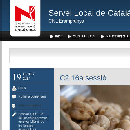
Servei Local de Català
CNL Eramprunyà
Inici
murals D1314
Relats digitals
19
GENER
C2 16a sessió
2017
jsans
No hi ha comentaris
Sense categoria
Bestiari s.XXI
,
C2
,
col·lecció de cromos
,
cursiva
,
Llibres de
les bèsties
,
majúscules i