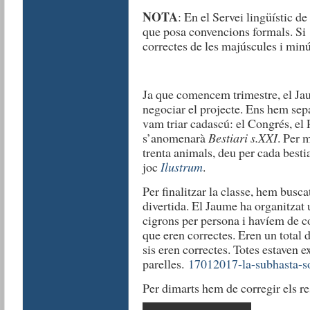
NOTA
: En el Servei lingüístic d
que posa convencions formals. Si
correctes de les majúscules i minú
Ja que comencem trimestre, el Ja
negociar el projecte. Ens hem sepa
vam triar cadascú: el Congrés, el
s’anomenarà
Bestiari s.XXI
. Per 
trenta animals, deu per cada bestia
joc
Ilustrum
.
Per finalitzar la classe, hem busc
divertida. El Jaume ha organitzat
cigrons per persona i havíem de 
que eren correctes. Eren un total 
sis eren correctes. Totes estaven 
parelles.
17012017-la-subhasta-so
Per dimarts hem de corregir els r