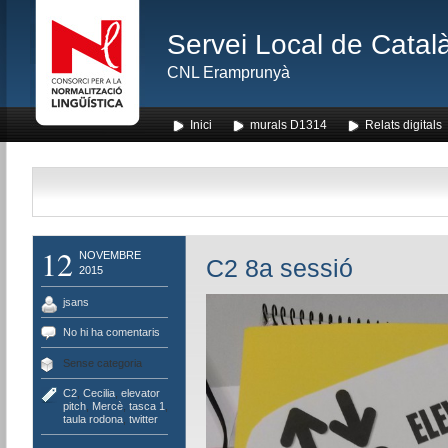
Servei Local de Català
CNL Eramprunyà
Inici
murals D1314
Relats digitals
12
NOVEMBRE
C2 8a sessió
2015
jsans
No hi ha comentaris
Sense categoria
C2
,
Cecilia
,
elevator
pitch
,
Mercè
,
tasca 1
,
taula rodona
,
twitter