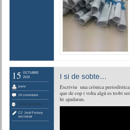
15
OCTUBRE
I si de sobte…
2015
Escriviu una crònica periodística 
jsans
que de cop i volta algú es trobi s
24 comentaris
hi ajudaran.
Sense categoria
C2
,
Jordi Fortuny
,
text inicial