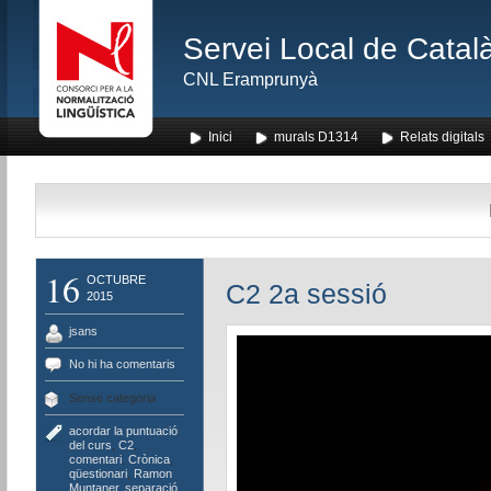
Servei Local de Català
CNL Eramprunyà
Inici
murals D1314
Relats digitals
16
OCTUBRE
C2 2a sessió
2015
jsans
No hi ha comentaris
Sense categoria
acordar la puntuació
del curs
,
C2
,
comentari
,
Crònica
,
qüestionari
,
Ramon
Muntaner
,
separació