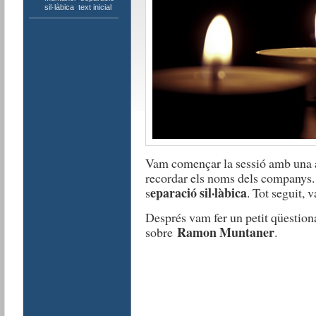
sil·làbica
,
text inicial
Vam començar la sessió amb una ac
recordar els noms dels companys. 
eparació sil·làbica
s
. Tot seguit, 
Després vam fer un petit qüestio
Ramon Muntaner
sobre
.