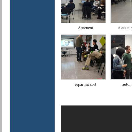
Aprenent
concent
repartint sort
autom