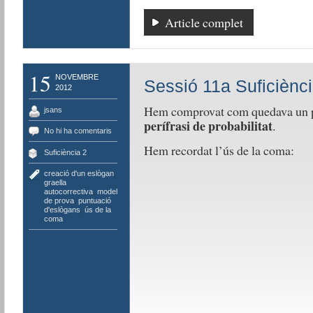
Article complet
15
NOVEMBRE
Sessió 11a Suficiènci
2012
Hem comprovat com quedava un pro
jsans
perífrasi de probabilitat
.
No hi ha comentaris
Hem recordat l’ús de la coma:
Suficiència 2
creació d'un eslògan
,
graella
autocorrectiva
,
model
de prova
,
puntuació
d'eslògans
,
ús de la
coma