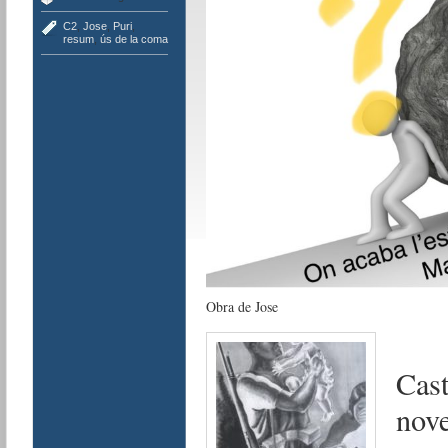
C2
,
Jose
,
Puri
,
resum
,
ús de la coma
Obra de Jose
Cast
nov