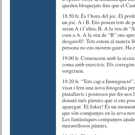
queden bloquejats fins que
el Cas
18.50 h: És l’hora del joc. El pro
un joc, A i B. Ens posem tots de 
seran A i l’altra, B. A la veu de 
com a A. A la veu de “B” ens apro
desgavell!. Tots estem al mateix ll
persona no ens movem gaire. Ha est
19.00 h: Comencem amb la recerc
coma amb exercicis. Els corregim 
sorgeixen.
19.20 h: “Tots cap a Immigració”,
visat i fem una nova fotografia per
pintallavis i postissos per fer-nos
donarà més pàmies que si ens pos
aparegut
El Joker
! És un moment 
que són companyes en la seva nova
Les fantàstiques companyes ajude
meravellosos pàmies.