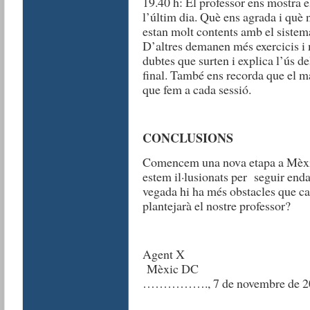
19.40 h: El professor ens mostra e
l’últim dia. Què ens agrada i què 
estan molt contents amb el sistema 
D’altres demanen més exercicis i m
dubtes que surten i explica l’ús d
final. També ens recorda que el ma
que fem a cada sessió.
CONCLUSIONS
Comencem una nova etapa a Mèxic. 
estem il·lusionats per seguir enda
vegada hi ha més obstacles que ca
plantejarà el nostre professor?
Agent X
Mèxic DC
……………., 7 de novembre de 2