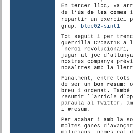
En tercer lloc, va arr
de l’
ús de les comes
i
repartir un exercici p
grup.
bloc02-sint1
Tot seguit i per trenc
guerrilla C2cast18 a l
´heroi revolucionari, 
jugar al joc d’allunya
nostres companys prèvi
nosaltres amb la lletr
Finalment, entre tots 
de ser un
bon resum
: o
breu i ordenat. També 
resumir l´article d´op
paraula al Twitter, am
i #resum.
Per acabar i amb la so
moltes ganes d’avançar
milicians, només cal d