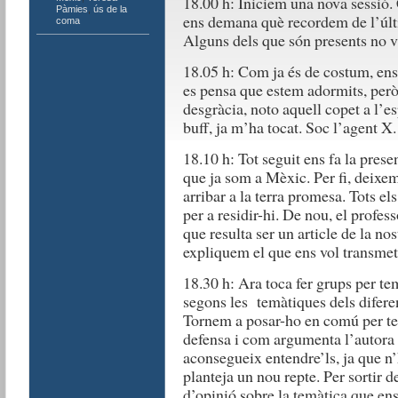
18.00 h: Iniciem una nova sessió. 
Pàmies
,
ús de la
ens demana què recordem de l’últ
coma
Alguns dels que són presents no va
18.05 h: Com ja és de costum, ens 
es pensa que estem adormits, però 
desgràcia, noto aquell copet a l’
buff, ja m’ha tocat. Soc l’agent X.
18.10 h: Tot seguit ens fa la prese
que ja som a Mèxic. Per fi, deixem
arribar a la terra promesa. Tots e
per a residir-hi. De nou, el profes
que resulta ser un article de la no
expliquem el que ens vol transmet
18.30 h: Ara toca fer grups per te
segons les temàtiques dels diferents
Tornem a posar-ho en comú per t
defensa i com argumenta l’autora e
aconsegueix entendre’ls, ja que n’
planteja un nou repte. Per sortir 
d’opinió sobre la temàtica que ens