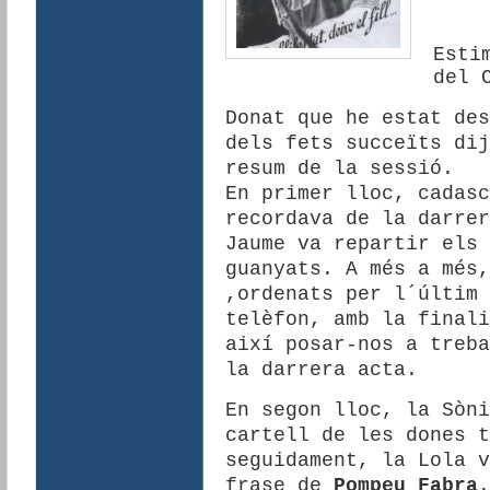
Esti
del 
Donat que he estat des
dels fets succeïts dij
resum de la sessió.
En primer lloc, cadasc
recordava de la darrer
Jaume va repartir els 
guanyats. A més a més,
,ordenats per l´últim 
telèfon, amb la finali
així posar-nos a treba
la darrera acta.
En segon lloc, la Sòni
cartell de les dones t
seguidament, la Lola v
frase de
Pompeu Fabra
.