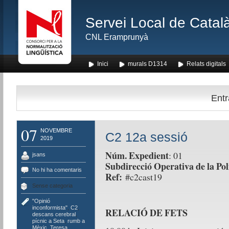
Servei Local de Català
CNL Eramprunyà
Inici
murals D1314
Relats digitals
Entr
07
NOVEMBRE
C2 12a sessió
2019
Núm. Expedient
: 01
jsans
Subdirecció Operativa de la Pol
No hi ha comentaris
Ref:
#c2cast19
Sense categoria
"Opinió
inconformista"
,
C2
,
RELACIÓ DE FETS
descans cerebral
,
pícnic a Seta
,
rumb a
Mèxic
,
Teresa