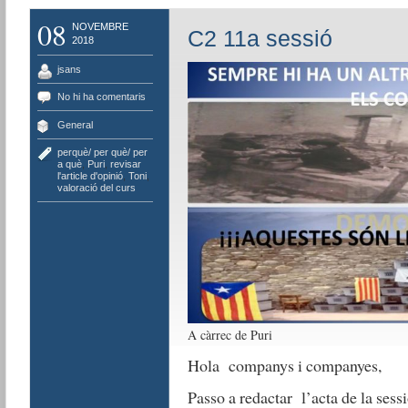
08
NOVEMBRE
C2 11a sessió
2018
jsans
No hi ha comentaris
General
perquè/ per què/ per
a què
,
Puri
,
revisar
l'article d'opinió
,
Toni
,
valoració del curs
A càrrec de Puri
Hola companys i companyes,
Passo a redactar l’acta de la sessi