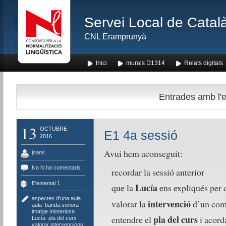
Servei Local de Català
CNL Eramprunyà
Inici
murals D1314
Relats digitals
Entrades amb l'et
13
OCTUBRE
E1 4a sessió
2016
Avui hem aconseguit:
jsans
No hi ha comentaris
recordar la sessió anterior
Elemental 1
Lucía
que la
ens expliqués per q
aspectes d'una aula
,
intervenció
valorar la
d’un comp
aula
,
banda sonora
,
imatge misteriosa
,
pla del curs
entendre el
i acord
Lucía
,
pla del curs
,
valorar intervencions