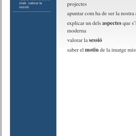
projectes
orals
,
valorar la
sessió
apuntar com ha de ser la nostra
aspectes
explicar un dels
que s’
moderna
sessió
valorar la
motiu
saber el
de la imatge mis