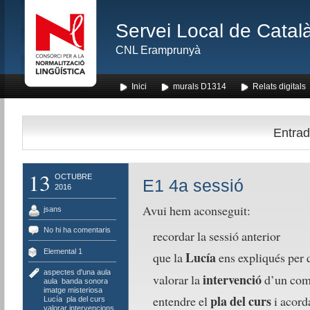
Servei Local de Català
CNL Eramprunyà
Inici
murals D1314
Relats digitals
Entrad
13
OCTUBRE
E1 4a sessió
2016
Avui hem aconseguit:
jsans
No hi ha comentaris
recordar la sessió anterior
Elemental 1
Lucía
que la
ens expliqués per q
aspectes d'una aula
,
intervenció
valorar la
d’un comp
aula
,
banda sonora
,
imatge misteriosa
,
pla del curs
entendre el
i acord
Lucía
,
pla del curs
,
valorar intervencions