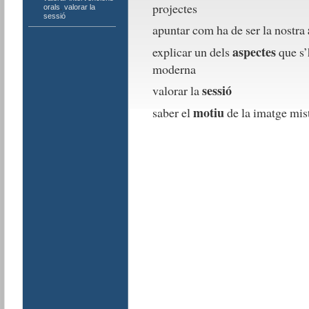
projectes
orals
,
valorar la
sessió
apuntar com ha de ser la nostra
aspectes
explicar un dels
que s’
moderna
sessió
valorar la
motiu
saber el
de la imatge mis