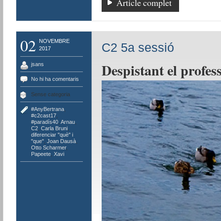
Article complet
02
NOVEMBRE
C2 5a sessió
2017
Despistant el profes
jsans
No hi ha comentaris
Sense categoria
#AnyBertrana
,
#c2cast17
,
#paradís40
,
Arnau
,
C2
,
Carla Bruni
,
diferenciar "què" i
"que"
,
Joan Dausà
,
Otto Scharmer
,
Papeete
,
Xavi