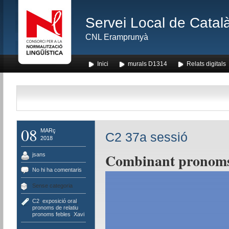
Servei Local de Català
CNL Eramprunyà
Inici
murals D1314
Relats digitals
08
MARç
C2 37a sessió
2018
Combinant pronoms
jsans
No hi ha comentaris
Sense categoria
C2
,
exposició oral
,
pronoms de relatiu
,
pronoms febles
,
Xavi