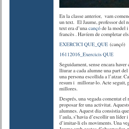
En la classe anterior, vam comen
un text. El Jaume, professor del n
text era d’una
cançó
de la model i
francès . Havíem de completar e
EXERCICI QUE_QUE
(cançó)
16112016_Exercicis QUE
Seguidament, sense encara haver co
lliurar a cada alumne una part del 
una persona escollida a l’atzar. C
resum i millorar-lo. Acte seguit, 
millores.
Després, una vegada comentat el 
proposar fer una activitat. Aquest
alumnes. Aquest dia consistia que
l’aula, s’havia d’escollir un líder
d’imitar-li els moviments. Una vega
Jaume amb gestos d’observador, per