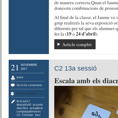
de manera correcta.Quan el Jaume 
donessin combinacions de pronoms
Al final de la classe, el Jaume va 
grup realitzés la seva exposició o
diferents per tal que els alumnes 
19
24 d’abril
fer-la (
o
).
Article complet
21
NOVEMBRE
C2 13a sessió
2017
Escala amb els diacr
jsans
No hi ha comentaris
Sense categoria
#c2cast17
,
#paradís40
,
accents
diacrítics
,
actualitzar
comptaquilòmetres
,
C2
,
Christian
,
Xavi