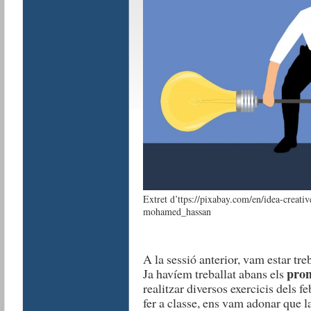
Extret d’ttps://pixabay.com/en/idea-creativ
mohamed_hassan
A la sessió anterior, vam estar tr
pron
Ja havíem treballat abans els
realitzar diversos exercicis dels f
fer a classe, ens vam adonar que l