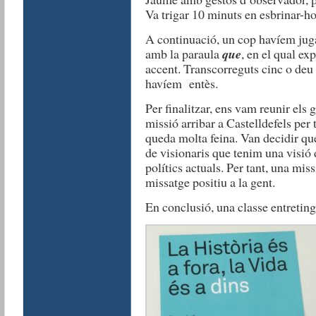
Va trigar 10 minuts en esbrinar-ho.
A continuació, un cop havíem jugat
amb la paraula
que
, en el qual ex
accent. Transcorreguts cinc o deu 
havíem entès.
Per finalitzar, ens vam reunir els
missió arribar a Castelldefels per 
queda molta feina. Van decidir q
de visionaris que tenim una visió 
polítics actuals. Per tant, una mis
missatge positiu a la gent.
En conclusió, una classe entretin