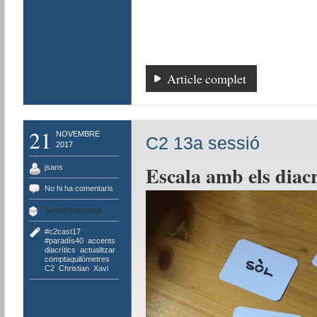
Article complet
21
NOVEMBRE
C2 13a sessió
2017
Escala amb els diacr
jsans
No hi ha comentaris
Sense categoria
#c2cast17
,
#paradís40
,
accents
diacrítics
,
actualitzar
comptaquilòmetres
,
C2
,
Christian
,
Xavi