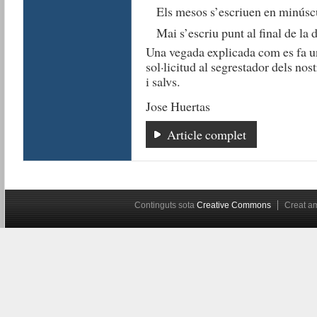
Els mesos s’escriuen en minúsc
Mai s’escriu punt al final de la d
Una vegada explicada com es fa un
sol·licitud al segrestador dels nos
i salvs.
Jose Huertas
Article complet
Continguts sota
Creative Commons
Creat 