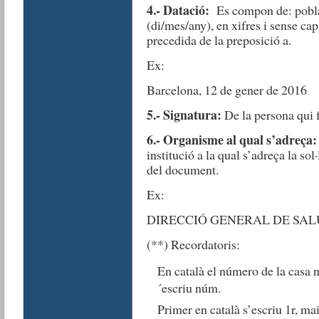
4.- Datació:
Es compon de: pobla
(di/mes/any), en xifres i sense ca
precedida de la preposició a.
Ex:
Barcelona, 12 de gener de 2016
5.- Signatura:
De la persona qui f
6.- Organisme al qual s’adreça
institució a la qual s’adreça la sol
del document.
Ex:
DIRECCIÓ GENERAL DE SAL
(**) Recordatoris:
En català el número de la casa n
´escriu núm.
Primer en català s’escriu 1r, mai