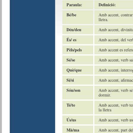
Paraula:
Definició:
Bé/be
Amb accent, contrar
lletra.
Déu/deu
Amb accent, divinita
És/ es
Amb accent, del ver
Pèls/pels
Amb accent es referei
Sé/se
Amb accent, verb sa
Què/que
Amb accent, interrog
Sí/si
Amb accent, afirmaci
Són/son
Amb accent, verb ser
dormir.
Té/te
Amb accent, verb te
la lletra
Ús/us
Amb accent, verb usa
Mà/ma
Amb accent, part del