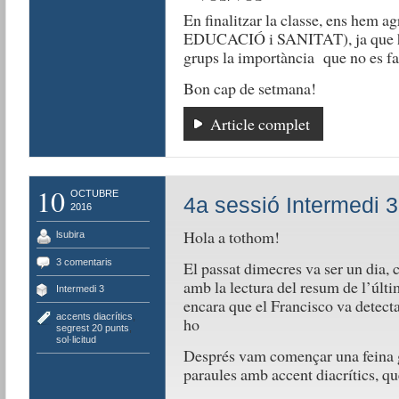
En finalitzar la classe, ens hem
EDUCACIÓ i SANITAT), ja que ha
grups la importància que no es fac
Bon cap de setmana!
Article complet
10
OCTUBRE
4a sessió Intermedi 3
2016
Hola a tothom!
lsubira
3 comentaris
El passat dimecres va ser un dia,
amb la lectura del resum de l’últi
Intermedi 3
encara que el Francisco va detectar
accents diacrítics
,
ho
segrest 20 punts
,
sol·licitud
Després vam començar una feina gru
paraules amb accent diacrítics, q