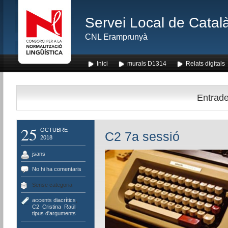
Servei Local de Català
CNL Eramprunyà
Inici
murals D1314
Relats digitals
Entrade
25
OCTUBRE
C2 7a sessió
2018
jsans
No hi ha comentaris
Sense categoria
accents diacrítics
,
C2
,
Cristina
,
Raül
,
tipus d'arguments