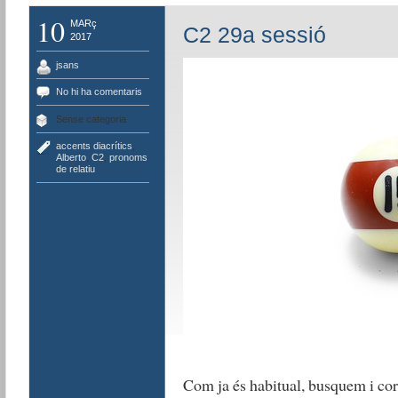
10
MARç
C2 29a sessió
2017
jsans
No hi ha comentaris
Sense categoria
accents diacrítics
,
Alberto
,
C2
,
pronoms
de relatiu
Com ja és habitual, busquem i co