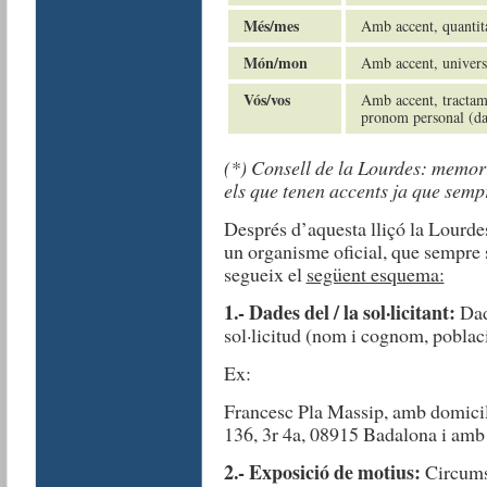
Més/mes
Amb accent, quantita
Món/mon
Amb accent, univers;
Vós/vos
Amb accent, tractame
pronom personal (dar
(*) Consell de la Lourdes: memor
els que tenen accents ja que semp
Després d’aquesta lliçó la Lourde
un organisme oficial, que sempre 
segueix el
següent esquema:
1.- Dades del / la sol·licitant:
Dad
sol·licitud (nom i cognom, poblaci
Ex:
Francesc Pla Massip, amb domicil
136, 3r 4a, 08915 Badalona i a
2.- Exposició de motius:
Circums