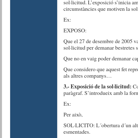
sol·licitud. L’exposició s’inici
circumstàncies que motiven la sol·
Ex:
EXPOSO:
Que el 27 de desembre de 2005 va 
sol·licitud per demanar bestretes
Que no en vaig poder demanar cap
Que considero que aquest fet repr
als altres companys…
3.- Exposició de la sol·licitud:
Co
paràgraf. S’introdueix amb la f
Ex:
Per això,
SOL·LICITO: L´obertura d´un altr
esmentades.