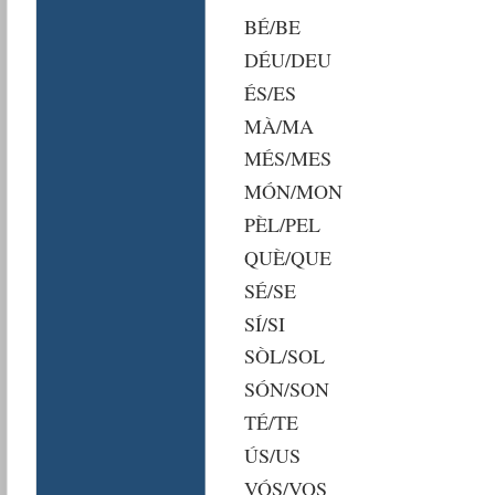
BÉ/BE
DÉU/DEU
ÉS/ES
MÀ/MA
MÉS/MES
MÓN/MON
PÈL/PEL
QUÈ/QUE
SÉ/SE
SÍ/SI
SÒL/SOL
SÓN/SON
TÉ/TE
ÚS/US
VÓS/VOS