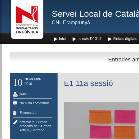
Servei Local de Català
CNL Eramprunyà
Inici
murals D1314
Relats digitals
Entrades amb
10
NOVEMBRE
E1 11a sessió
2016
jsans
No hi ha comentaris
Elemental 1
entrevista
,
Human
,
pronoms de CI
,
Yann
Arthus_Bertrand