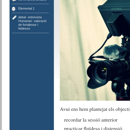
Elemental 1
debat
,
entrevista
,
Humanari
,
valoració
de fortaleses i
febleses
Avui ens hem plantejat els objecti
recordar la sessió anterior
practicar fluïdesa i distensió