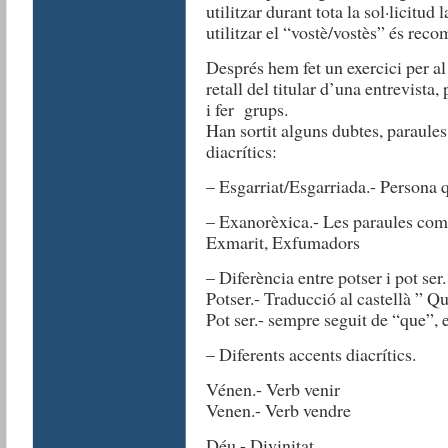
utilitzar durant tota la sol·licitud
utilitzar el “vostè/vostès” és reco
Després hem fet un exercici per al
retall del titular d’una entrevista
i fer grups.
Han sortit alguns dubtes, paraule
diacrítics:
– Esgarriat/Esgarriada.- Persona 
– Exanorèxica.- Les paraules com
Exmarit, Exfumadors
– Diferència entre potser i pot ser.
Potser.- Traducció al castellà ” Qu
Pot ser.- sempre seguit de “que”, e
– Diferents accents diacrítics.
Vénen.- Verb venir
Venen.- Verb vendre
Déu.- Divinitat