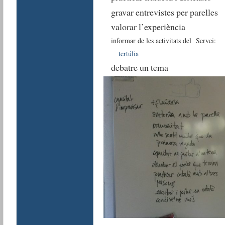
gravar entrevistes per parelles
valorar l’experiència
informar de les activitats del Servei:
tertúlia
debatre un tema