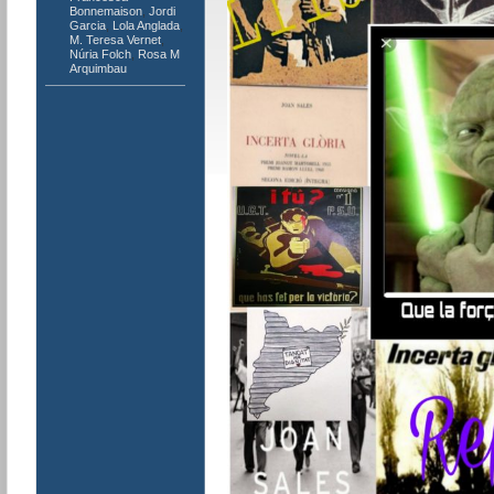
Bonnemaison
,
Jordi
Garcia
,
Lola Anglada
,
M. Teresa Vernet
,
Núria Folch
,
Rosa M
Arquimbau