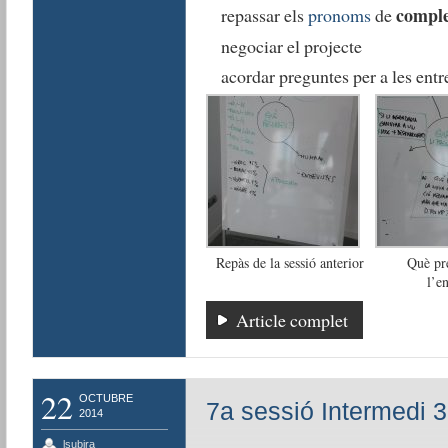
comple
repassar els
pronoms
de
negociar el projecte
acordar preguntes per a les entr
Repàs de la sessió anterior
Què pr
l’en
Article complet
22
OCTUBRE
7a sessió Intermedi 3
2014
lsubira