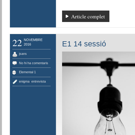
Article complet
22
NOVEMBRE
E1 14 sessió
2016
jsans
No hi ha comentaris
Elemental 1
enigma
,
entrevista