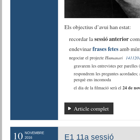
Els objectius d’avui han estat:
sessió anterior
recordar la
comp
frases fetes
endevinar
amb mím
negociar el projecte
Humanari
141120
gravarem les entrevistes per parelles
respondrem les preguntes acordades; ar
perquè ens incomoda
24 de no
el dia de la filmació serà el
Article complet
10
NOVEMBRE
E1 11a sessió
2016