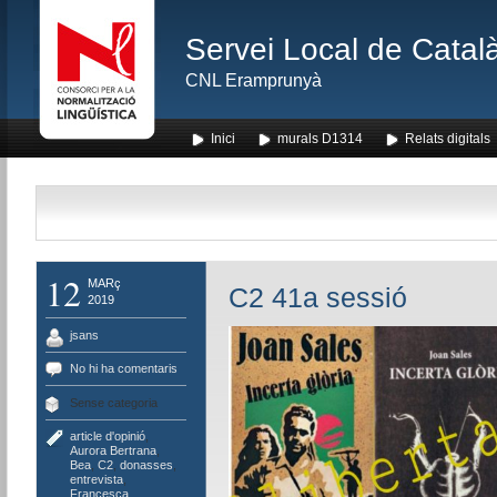
Servei Local de Català
CNL Eramprunyà
Inici
murals D1314
Relats digitals
12
MARç
C2 41a sessió
2019
jsans
No hi ha comentaris
Sense categoria
article d'opinió
,
Aurora Bertrana
,
Bea
,
C2
,
donasses
,
entrevista
,
Francesca