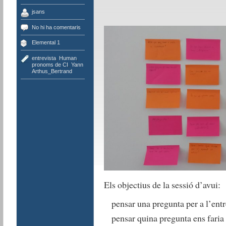
jsans
No hi ha comentaris
Elemental 1
entrevista
,
Human
,
pronoms de CI
,
Yann
Arthus_Bertrand
Els objectius de la sessió d’avui:
pensar una pregunta per a l’entr
pensar quina pregunta ens faria 