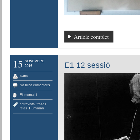
Article complet
15
NOVEMBRE
E1 12 sessió
2016
jsans
No hi ha comentaris
Elemental 1
entrevista
,
frases
fetes
,
Humanari