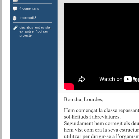
4 comentaris
Intermedi 3
diacrítics
,
entrevista
,
ex
,
potser / pot ser
,
projecte
Bon dia, Lourdes,
Hem començat la classe repassant 
sol·licituds i abreviatures.
Seguidament hem corregit els deure
hem vist com era la seva estructur
utilitzar per dirigir-se a l’organis