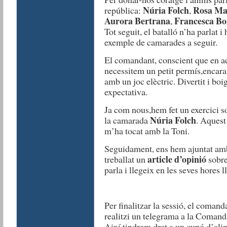
Núria Folch
Rosa Ma
república:
,
Aurora Bertrana
Francesca B
,
Tot seguit, el batalló n’ha parlat i
exemple de camarades a seguir.
El comandant, conscient que en aq
necessitem un petit permís,encara
amb un joc elèctric. Divertit i bo
expectativa.
Ja com nous,hem fet un exercici so
Núria Folch
la camarada
. Aquest
m’ha tocat amb la Toni.
Seguidament, ens hem ajuntat am
article d’opinió
treballat un
sobre 
parla i llegeix en les seves hores ll
Per finalitzar la sessió, el coman
realitzi un telegrama a la Comand
Així tindrem dret a un cupó d’alim