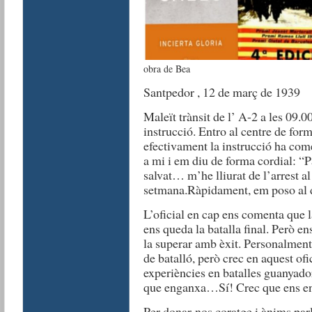
obra de Bea
Santpedor , 12 de març de 1939
Maleït trànsit de l’ A-2 a les 09.00
instrucció. Entro al centre de for
efectivament la instrucció ha co
a mi i em diu de forma cordial: “
salvat… m’he lliurat de l’arrest al
setmana.
Ràpidament, em poso al d
L’oficial en cap ens comenta que la
ens queda la batalla final. Però en
la superar amb èxit. Personalment 
de batalló, però crec en aquest ofic
experiències en batalles guanyado
que enganxa…
Sí! Crec que ens e
Per donar-nos coratge i ànims par