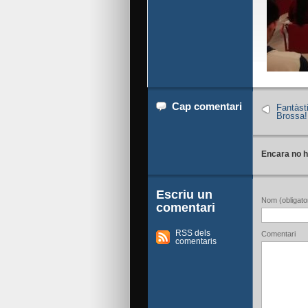
Cap comentari
Fantàst
Brossa!
Encara no h
Escriu un
Nom (obligator
comentari
RSS dels
Comentari
comentaris