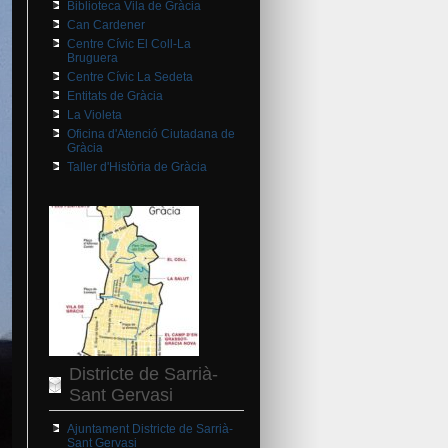
Biblioteca Vila de Gràcia
Can Cardener
Centre Cívic El Coll-La
Bruguera
Centre Cívic La Sedeta
Entitats de Gràcia
La Violeta
Oficina d'Atenció Ciutadana de
Gràcia
Taller d'Història de Gràcia
Districte de Sarrià-
Sant Gervasi
Ajuntament Districte de Sarrià-
Sant Gervasi