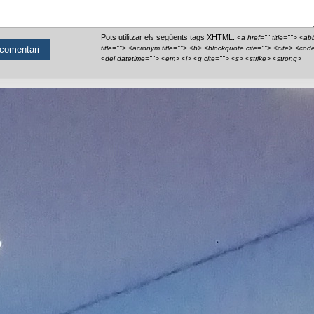
Pots utilitzar els següents tags XHTML:
<a href="" title=""> <ab
title=""> <acronym title=""> <b> <blockquote cite=""> <cite> <cod
<del datetime=""> <em> <i> <q cite=""> <s> <strike> <strong>