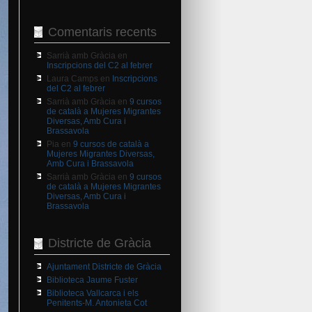
Comentaris recents
Sarrià amb Gràcia
en
Inscripcions del C2 al febrer
Laura Camps
en
Inscripcions
del C2 al febrer
Sarrià amb Gràcia
en
9 cursos
de català a Mujeres Migrantes
Diversas, Amb Cura i
Brassavola
Pia
en
9 cursos de català a
Mujeres Migrantes Diversas,
Amb Cura i Brassavola
Sarrià amb Gràcia
en
9 cursos
de català a Mujeres Migrantes
Diversas, Amb Cura i
Brassavola
Districte de Gràcia
Ajuntament Districte de Gràcia
Biblioteca Jaume Fuster
Biblioteca Vallcarca i els
Penitents-M. Antonieta Cot