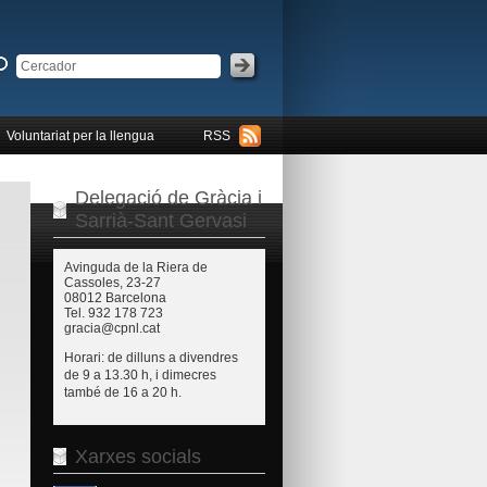
Voluntariat per la llengua
RSS
Delegació de Gràcia i
Sarrià-Sant Gervasi
Avinguda de la Riera de
Cassoles, 23-27
08012 Barcelona
Tel. 932 178 723
gracia@cpnl.cat
Horari: de dilluns a divendres
de 9 a 13.30 h, i dimecres
també de 16 a 20 h.
Xarxes socials