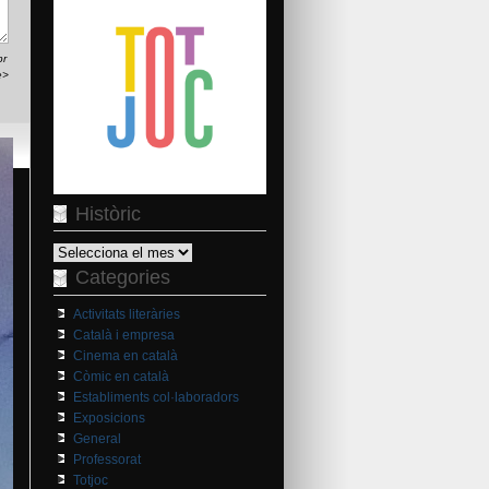
br
e>
Històric
Històric
Categories
Activitats literàries
Català i empresa
Cinema en català
Còmic en català
Establiments col·laboradors
Exposicions
General
Professorat
Totjoc