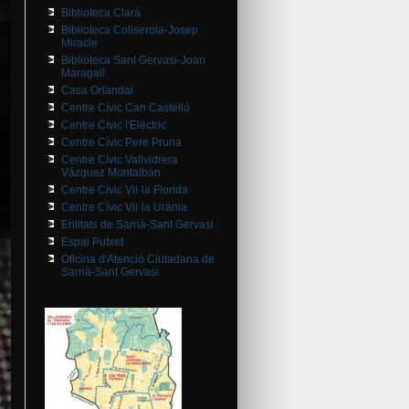
Biblioteca Clarà
Biblioteca Collserola-Josep
Miracle
Biblioteca Sant Gervasi-Joan
Maragall
Casa Orlandai
Centre Cívic Can Castelló
Centre Cívic l'Elèctric
Centre Cívic Pere Pruna
Centre Cívic Vallvidrera
Vázquez Montalbán
Centre Cívic Vil·la Florida
Centre Cívic Vil·la Urània
Entitats de Sarrià-Sant Gervasi
Espai Putxet
Oficina d'Atenció Ciutadana de
Sarrià-Sant Gervasi