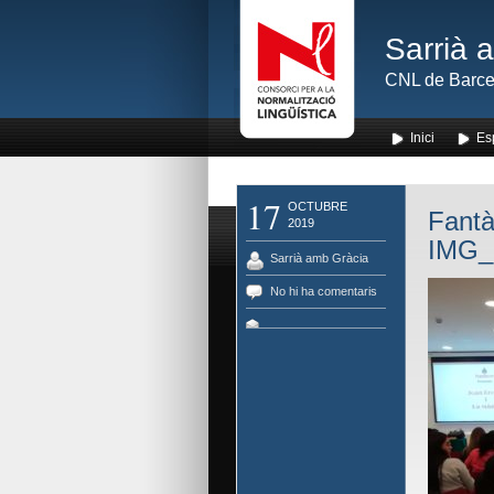
Sarrià 
CNL de Barce
Inici
Es
17
OCTUBRE
Fantà
2019
IMG_
Sarrià amb Gràcia
No hi ha comentaris