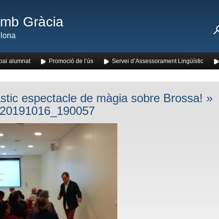
amb Gràcia
lona
pai alumnat
Promoció de l’ús
Servei d’Assessorament Lingüístic
stic espectacle de màgia sobre Brossa!
»
20191016_190057