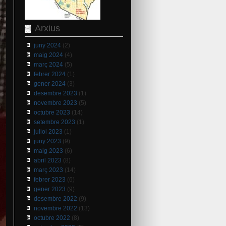
Arxius
juny 2024
(2)
maig 2024
(4)
març 2024
(5)
febrer 2024
(1)
gener 2024
(3)
desembre 2023
(1)
novembre 2023
(5)
octubre 2023
(14)
setembre 2023
(1)
juliol 2023
(1)
juny 2023
(9)
maig 2023
(6)
abril 2023
(8)
març 2023
(14)
febrer 2023
(6)
gener 2023
(9)
desembre 2022
(9)
novembre 2022
(13)
octubre 2022
(8)