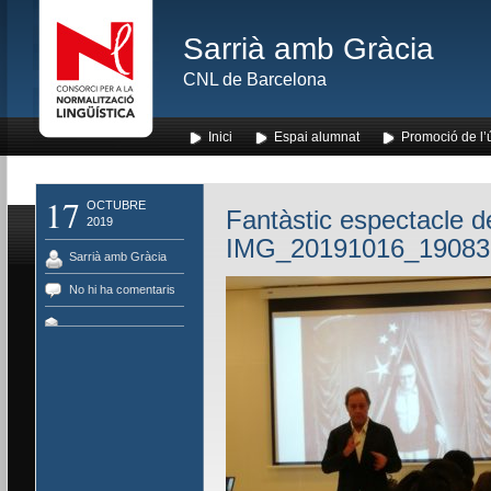
Sarrià amb Gràcia
CNL de Barcelona
Inici
Espai alumnat
Promoció de l’
17
OCTUBRE
Fantàstic espectacle 
2019
IMG_20191016_19083
Sarrià amb Gràcia
No hi ha comentaris