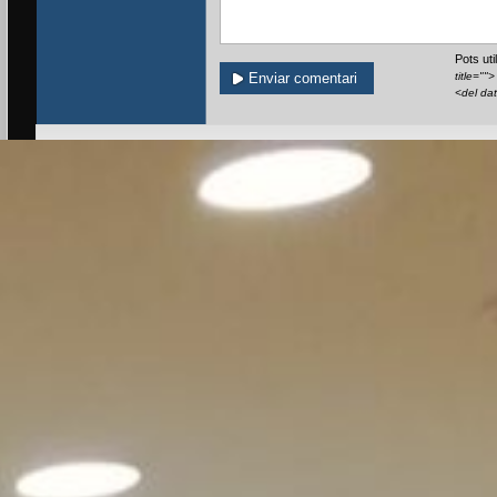
Pots ut
title=""
<del da