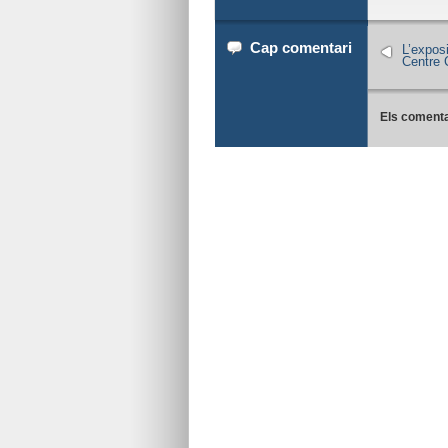
Cap comentari
L’exposi
Centre C
Els comenta