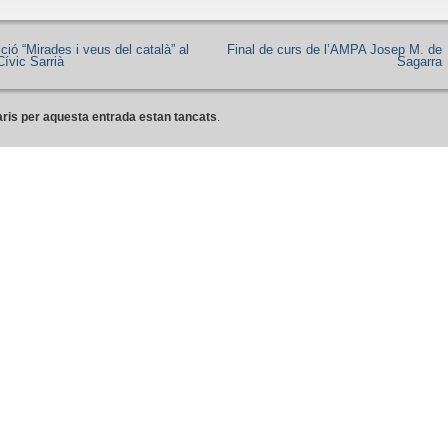
ció “Mirades i veus del català” al
Final de curs de l’AMPA Josep M. de
ívic Sarrià
Sagarra
ris per aquesta entrada estan tancats
.