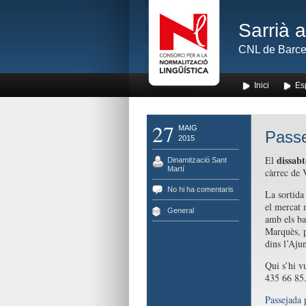
Sarrià 
CNL de Barce
Inici
Es
27
MAIG
Passe
2015
dissabt
El
Dinamització Sant
Martí
càrrec de V
No hi ha comentaris
La sortida
el mercat 
General
amb els ba
Marquès, pl
dins l’Aju
Qui s’hi vu
435 66 85
Passejada 