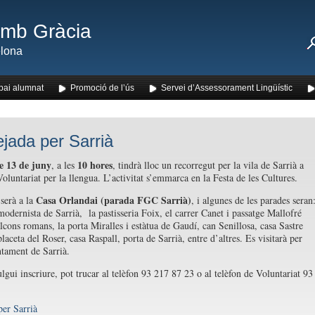
amb Gràcia
lona
pai alumnat
Promoció de l’ús
Servei d’Assessorament Lingüístic
jada per Sarrià
e 13 de juny
10 hores
, a les
, tindrà lloc un recorregut per la vila de Sarrià a
oluntariat per la llengua. L’activitat s’emmarca en la Festa de les Cultures.
Casa Orlandai (parada FGC Sarrià)
 serà a la
, i algunes de les parades seran
modernista de Sarrià, la pastisseria Foix, el carrer Canet i passatge Mallofré
lcons romans, la porta Miralles i estàtua de Gaudí, can Senillosa, casa Sastre
aceta del Roser, casa Raspall, porta de Sarrià, entre d’altres. Es visitarà per
ntament de Sarrià.
lgui inscriure, pot trucar al telèfon 93 217 87 23 o al telèfon de Voluntariat 93
.
per Sarrià