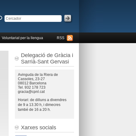
Voluntariat per la llengua
RSS
Delegació de Gràcia i
Sarrià-Sant Gervasi
Avinguda de la Riera de
Cassoles, 23-27
08012 Barcelona
:
Tel. 932 178 723
gracia@cpnl.cat
Horari: de dilluns a divendres
de 9 a 13.30 h, i dimecres
també de 16 a 20 h.
Xarxes socials