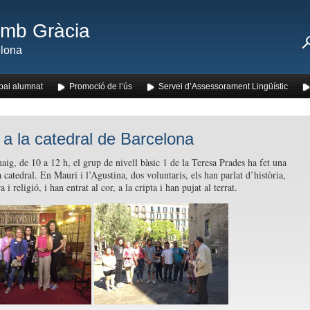
amb Gràcia
lona
pai alumnat
Promoció de l’ús
Servei d’Assessorament Lingüístic
a a la catedral de Barcelona
aig, de 10 a 12 h, el grup de nivell bàsic 1 de la Teresa Prades ha fet una
a catedral. En Mauri i l’Agustina, dos voluntaris, els han parlat d’història,
a i religió, i han entrat al cor, a la cripta i han pujat al terrat.