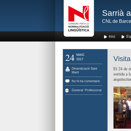
Sarrià 
CNL de Barce
Inici
Es
24
MAIG
Visit
2017
El 24 de m
Dinamització Sant
Martí
sortida a l
arquitectur
No hi ha comentaris
General
,
Professorat