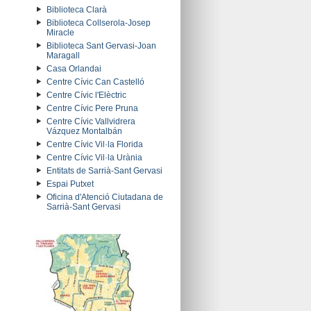
Biblioteca Clarà
Biblioteca Collserola-Josep
Miracle
Biblioteca Sant Gervasi-Joan
Maragall
Casa Orlandai
Centre Cívic Can Castelló
Centre Cívic l'Elèctric
Centre Cívic Pere Pruna
Centre Cívic Vallvidrera
Vázquez Montalbán
Centre Cívic Vil·la Florida
Centre Cívic Vil·la Urània
Entitats de Sarrià-Sant Gervasi
Espai Putxet
Oficina d'Atenció Ciutadana de
Sarrià-Sant Gervasi