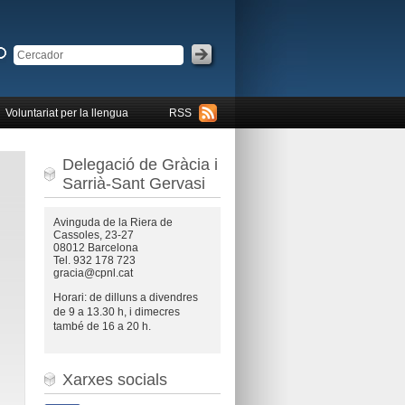
Voluntariat per la llengua
RSS
Delegació de Gràcia i
Sarrià-Sant Gervasi
Avinguda de la Riera de
Cassoles, 23-27
08012 Barcelona
Tel. 932 178 723
gracia@cpnl.cat
Horari: de dilluns a divendres
de 9 a 13.30 h, i dimecres
també de 16 a 20 h.
Xarxes socials