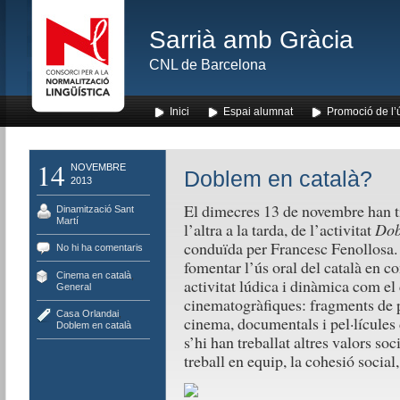
Sarrià amb Gràcia
CNL de Barcelona
Inici
Espai alumnat
Promoció de l’
14
NOVEMBRE
Doblem en català?
2013
El dimecres 13 de novembre han tin
Dinamització Sant
Martí
l’altra a la tarda, de l’activitat
Dob
conduïda per Francesc Fenollosa. 
No hi ha comentaris
fomentar l’ús oral del català en c
Cinema en català
,
activitat lúdica i dinàmica com el
General
cinematogràfiques: fragments de pe
Casa Orlandai
,
cinema, documentals i pel·lícules
Doblem en català
s’hi han treballat altres valors soc
treball en equip, la cohesió social, 