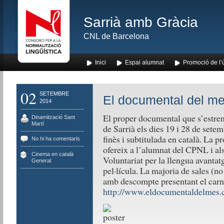
Sarrià amb Gràcia
CNL de Barcelona
Inici
Espai alumnat
Promoció de l’
02
SETEMBRE
El documental del m
2014
El proper documental que s’estre
Dinamització Sant
Martí
de Sarrià els dies 19 i 28 de setem
finès i subtitulada en català. La
No hi ha comentaris
ofereix a l’alumnat del CPNL i al
Cinema en català
,
Voluntariat per la llengua avantatg
General
pel·lícula. La majoria de sales (no
amb descompte presentant el carne
http://www.eldocumentaldelmes.