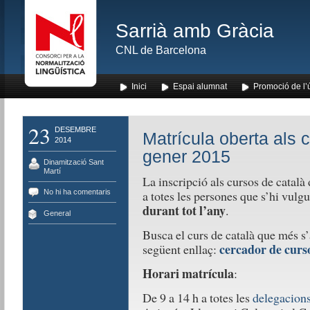
Sarrià amb Gràcia
CNL de Barcelona
Inici
Espai alumnat
Promoció de l’
23
DESEMBRE
Matrícula oberta als 
2014
gener 2015
Dinamització Sant
Martí
La inscripció als cursos de català
No hi ha comentaris
a totes les persones que s’hi vulgu
durant tot l’any
.
General
Busca el curs de català que més s’a
cercador de curs
següent enllaç:
Horari matrícula
:
De 9 a 14 h a totes les
delegacions