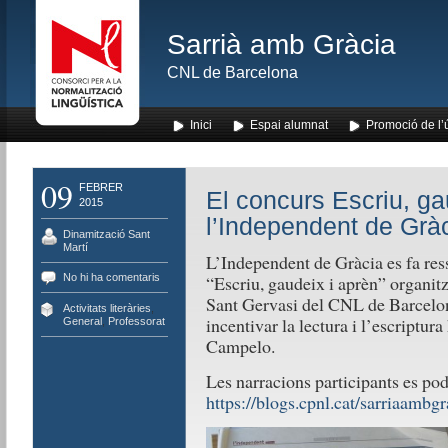
Sarrià amb Gràcia
CNL de Barcelona
Inici
Espai alumnat
Promoció de l’
09
FEBRER
El concurs Escriu, ga
2015
l’Independent de Grà
Dinamització Sant
Martí
L’Independent de Gràcia es fa res
No hi ha comentaris
“Escriu, gaudeix i aprèn” organitz
Sant Gervasi del CNL de Barcelon
Activitats literàries
,
incentivar la lectura i l’escriptura
General
,
Professorat
Campelo.
Les narracions participants es pod
https://blogs.cpnl.cat/sarriaambgr