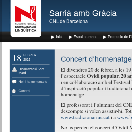
Sarrià amb Gràcia
CNL de Barcelona
Inici
Espai alumnat
Promoció de l’
18
FEBRER
Concert d’homenatge 
2015
El divendres 20 de febrer, a les 19 
Dinamització Sant
Martí
Ovidi popular. 20 a
l’espectacle
i en col·laboració amb el Festival
No hi ha comentaris
d’inspiració popular i tradicional 
General
homenatge.
El professorat i l’alumnat del C
descompte si volen assistir-hi. Tot
www.tradicionarius.cat
i a
www.ba
No us perdeu el concert d’Ovidi 