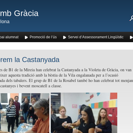
amb Gràcia
lona
pai alumnat
Promoció de l’ús
Servei d’Assessorament Lingüístic
rem la Castanyada
s de B1 de la Mireia han celebrat la Castanyada a la Violeta de Gràcia, on van
ixer aquesta tradició amb la bèstia de la Vila engalanada per a l’ocasió
a dels tabalers. El grup de B1 de la Rosabel també ho han celebrat tot menjan
 castanyes i bevent moscatell a classe.