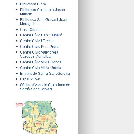
Biblioteca Clarà
Biblioteca Collserola-Josep
Miracle
Biblioteca Sant Gervasi-Joan
Maragall
Casa Orlandai
Centre Cívic Can Castelló
Centre Cívic l'Elèctric
Centre Cívic Pere Pruna
Centre Cívic Vallvidrera
Vázquez Montalbán
Centre Cívic Vil·la Florida
Centre Cívic Vil·la Urània
Entitats de Sarrià-Sant Gervasi
Espai Putxet
Oficina d'Atenció Ciutadana de
Sarrià-Sant Gervasi