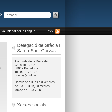
Voluntariat per la llengua
RSS
Delegació de Gràcia i
Sarrià-Sant Gervasi
Avinguda de la Riera de
Cassoles, 23-27
t
08012 Barcelona
Tel. 932 178 723
gracia@cpnl.cat
Horari: de dilluns a divendres
de 9 a 13.30 h, i dimecres
també de 16 a 20 h.
Xarxes socials