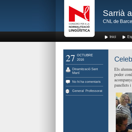
Sarrià 
CNL de Barce
Inici
Es
27
OCTUBRE
Celeb
2016
Els alumne
Dinamització Sant
Martí
poder conè
acompanyad
No hi ha comentaris
panellets i
General
,
Professorat