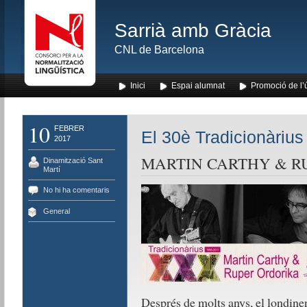
Sarrià amb Gràcia
CNL de Barcelona
Inici
Espai alumnat
Promoció de l’
10
FEBRER
El 30è Tradicionàrius
2017
MARTIN CARTHY & R
Dinamització Sant
Martí
No hi ha comentaris
General
Després de molts anys, el londine