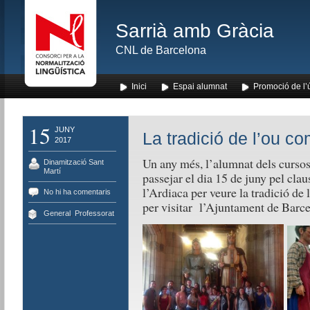
Sarrià amb Gràcia
CNL de Barcelona
Inici
Espai alumnat
Promoció de l’
15
JUNY
La tradició de l’ou co
2017
Un any més, l’alumnat dels curso
Dinamització Sant
Martí
passejar el dia 15 de juny pel claus
l’Ardiaca per veure la tradició de 
No hi ha comentaris
per visitar l’Ajuntament de Barce
General
,
Professorat