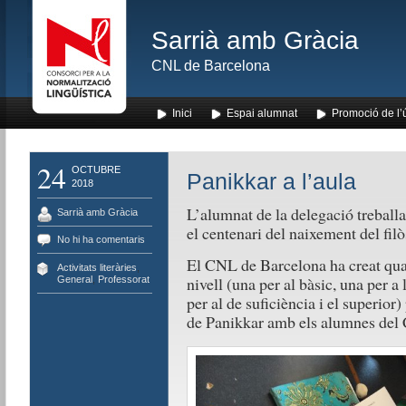
Sarrià amb Gràcia
CNL de Barcelona
Inici
Espai alumnat
Promoció de l’
24
OCTUBRE
Panikkar a l’aula
2018
L’alumnat de la delegació treball
Sarrià amb Gràcia
el centenari del naixement del filò
No hi ha comentaris
El CNL de Barcelona ha creat quat
Activitats literàries
,
nivell (una per al bàsic, una per a
General
,
Professorat
per al de suficiència i el superior)
de Panikkar amb els alumnes del 