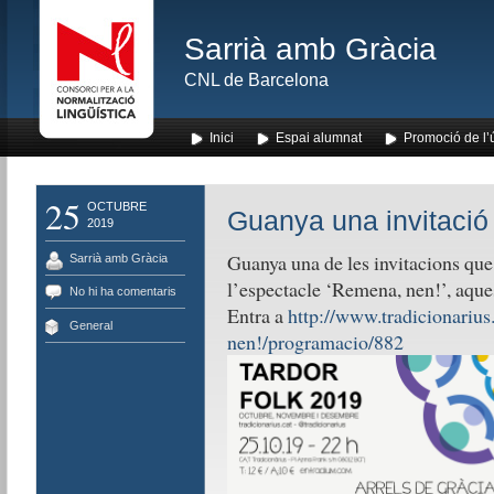
Sarrià amb Gràcia
CNL de Barcelona
Inici
Espai alumnat
Promoció de l’
25
OCTUBRE
Guanya una invitació 
2019
Guanya una de les invitacions que 
Sarrià amb Gràcia
l’espectacle ‘Remena, nen!’, aque
No hi ha comentaris
Entra a
http://www.tradicionarius
General
nen!/programacio/882