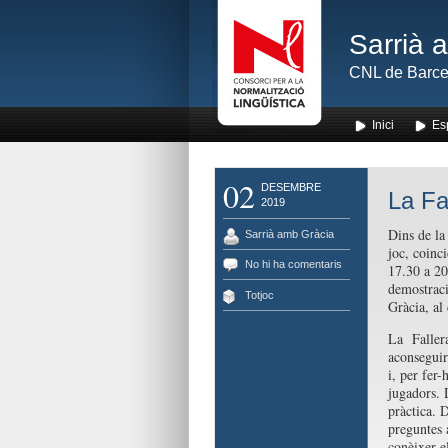
Sarrià 
CNL de Barce
Inici
Es
02
DESEMBRE
La Fa
2019
Dins de la
Sarrià amb Gràcia
joc, coinc
No hi ha comentaris
17.30 a 20
demostraci
Totjoc
Gràcia, al
La Fallera 
aconseguir 
i, per fer-
jugadors. 
pràctica. D
preguntes 
conèixer el