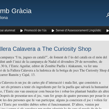
amb Gràcia
lona
pai alumnat
Promoció de l’ús
Servei d’Assessorament Lingüístic
llera Calavera a The Curiosity Shop
 campanya “I tu, jugues en català?”, de foment de l’ús del català en el món del
idint amb l’inici de la campanya de Nadal el divendres 29 de novembre, de
.30 h, l’Enric Aguilar, editor de Zombie Paella i Alakazum, va fer una
ó de la Fallera Calavera a la ludoteca de la botiga de jocs The Curiosity Shop 
 carrer Ramón y Cajal, 13.
Calavera és un joc de cartes ple d’interacció i mala llet, que consisteix a
ser els primers a tenir els ingredients per fer la paella que salvarà la humanitat
ho, l’Enric ens van ensenyar com buscar-los i robar-los plantant batalles als altre
Després de presentar-nos el joc, vam fer grups de quatre persones per posar-lo e
e les deu persones que hi van participar, alguns ja coneixien el joc i volien fer
a l’Enric per resoldre dubtes sobre el funcionament. D’altres, venien per
 joc i veure si els agradava per poder adquirir-lo de cara al regals de de la