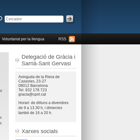
Voluntariat per la llengua
RSS
Delegació de Gràcia i
Sarrià-Sant Gervasi
Avinguda de la Riera de
Cassoles, 23-27
08012 Barcelona
de
Tel. 932 178 723
gracia@cpnl.cat
Horari: de dilluns a divendres
de 9 a 13.30 h, i dimecres
també de 16 a 20 h.
s
n
Xarxes socials