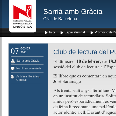
Sarrià amb Gràcia
CNL de Barcelona
Inici
Espai alumnat
Promoció de l’
07
GENER
Club de lectura del Pu
2021
10 de febrer,
18.3
El dimecres
de
Sarrià amb Gràcia
sessió del club de lectura a l’Espa
No hi ha comentaris
El llibre que es comentarà en aque
Activitats literàries
,
José Saramago
General
Als trenta-vuit anys, Tertuliano 
en un institut de secundària. Solita
amics però esporàdicament es ve
de feina li recomana una pel·lícula
actor idèntic a ell. Davant d’aque