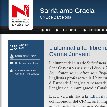
Sarrià amb Gràcia
CNL de Barcelona
Inici
Espai alumnat
Promoció de l’
28
GENER
L’alumnat a la llibre
2022
Carme Junyent
Sarrià amb Gràcia
L’alumnat del curs de Suficiència 
No hi ha comentaris
Sant Gervasi va assistir el dijous 
Activitats literàries
,
Som dones, som moltes, som lingü
General
,
Professorat
lingüista i professora a la Univers
d’Estudi de Llengües Amenaçades 
llengües de la immigració a Catal
L’acte va tenir lloc a la
Llibreria
col·laborador del CPNL, on la lin
amb la periodista Gemma Ventura s