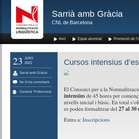
Sarrià amb Gràcia
CNL de Barcelona
Inici
Espai alumnat
Promoció de l’
23
JUNY
Cursos intensius d’es
2022
Sarrià amb Gràcia
No hi ha comentaris
El Consorci per a la Normalitzaci
General
,
Professorat
intensius
de 45 hores per començar
nivells inicial i bàsic. En total s’
27 al 30 
es poden formalitzar del
Entra a:
Inscripcions