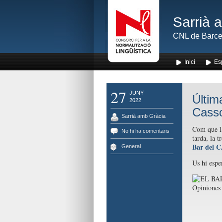
Sarrià 
CNL de Barce
Inici
Es
27
JUNY
Últim
2022
Cass
Sarrià amb Gràcia
Com que la
No hi ha comentaris
tarda, la 
Bar del 
General
Us hi espe