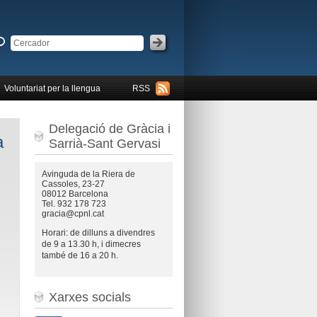
Voluntariat per la llengua
RSS
Delegació de Gràcia i
a
Sarrià-Sant Gervasi
Avinguda de la Riera de
Cassoles, 23-27
08012 Barcelona
Tel. 932 178 723
gracia@cpnl.cat
Horari: de dilluns a divendres
de 9 a 13.30 h, i dimecres
també de 16 a 20 h.
Xarxes socials