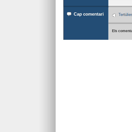
Cap comentari
Tertúli
Els comenta