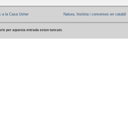
es a la Casa Usher
Natura, història i converses en català!
ris per aquesta entrada estan tancats
.