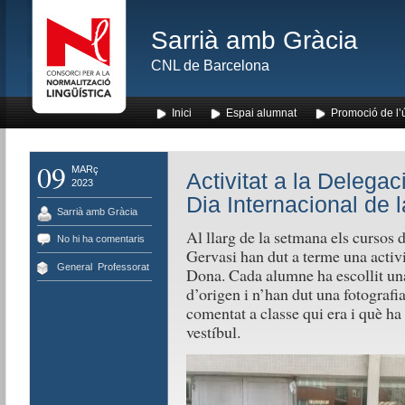
Sarrià amb Gràcia
CNL de Barcelona
Inici
Espai alumnat
Promoció de l’
09
MARç
Activitat a la Delega
2023
Dia Internacional de 
Sarrià amb Gràcia
Al llarg de la setmana els cursos 
No hi ha comentaris
Gervasi han dut a terme una activ
General
,
Professorat
Dona. Cada alumne ha escollit una
d’origen i n’han dut una fotografi
comentat a classe qui era i què ha 
vestíbul.